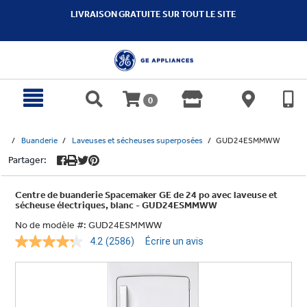
text.skipToContent
text.skipToNavigation
LIVRAISON GRATUITE SUR TOUT LE SITE
0
Buanderie
Laveuses et sécheuses superposées
GUD24ESMMWW
Partager:
Centre de buanderie Spacemaker GE de 24 po avec laveuse et
sécheuse électriques, blanc - GUD24ESMMWW
No de modèle #:
GUD24ESMMWW
4.2
(2586)
Écrire un avis
Lire
les
2586
commentaires.
Lien
vers