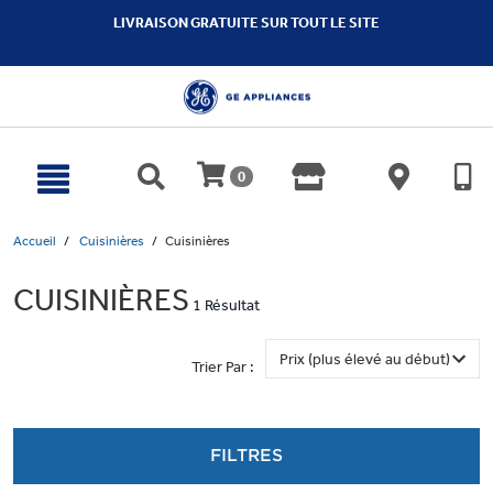
text.skipToContent
text.skipToNavigation
LIVRAISON GRATUITE SUR TOUT LE SITE
0
Accueil
Cuisinières
Cuisinières
CUISINIÈRES
1 Résultat
Trier Par :
FILTRES