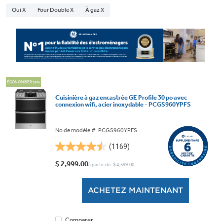
Oui X
Four Double X
À gaz X
ÉCONOMISER 35%
Cuisinière à gaz encastrée GE Profile 30 po avec
connexion wifi, acier inoxydable - PCGS960YPFS
No de modèle #: PCGS960YPFS
(1169)
4.5
étoile(s)
$ 2,999.00
à partir de: $ 4,599.00
sur
5.
ACHETEZ MAINTENANT
1169
évaluations
Comparer