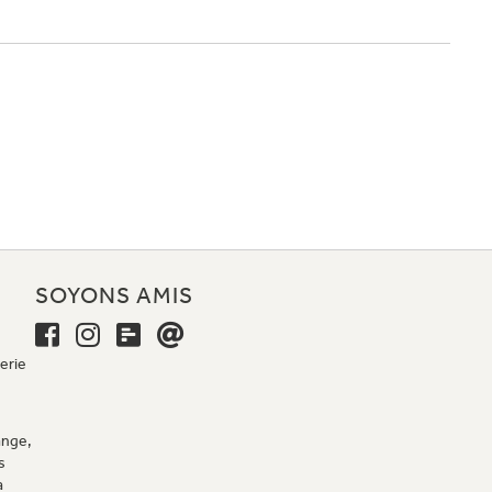
E
SOYONS AMIS
erie
ange,
s
a