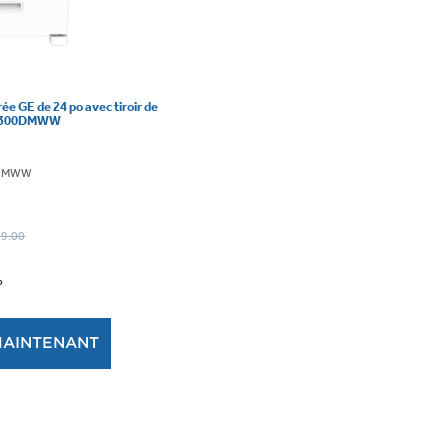
ée GE de 24 po avec tiroir de
AS300DMWW
0DMWW
099.00
P
MAINTENANT