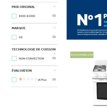
PRIX ORIGINAL
(1)
$500-$1000
MARQUE
(1)
GE
TECHNOLOGIE DE CUISSON
ÉCONOMISER 23%
(1)
NON-CONVECTION
ÉVALUATION
(1)
et Plus