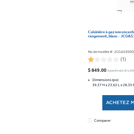
Cuisinière à gaz non encastr
rangement, blanc - JCG
No de modèle #: JCGAS30
(1)
1.0
étoile(s)
$ 849.00
à partir de: $ 1,
sur
5.
Dimensions (po):
39,37 H x
23,62 L x
28,35 
1
évaluation
ACHETEZ 
Comparer