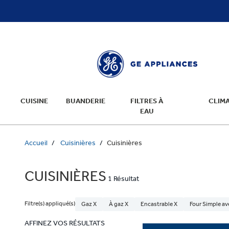
text.skipToContent
text.skipToNavigation
CUISINE
BUANDERIE
FILTRES À
CLIMA
EAU
Accueil
Cuisinières
Cuisinières
CUISINIÈRES
1 Résultat
Filtre(s) appliqué(s)
Gaz X
À gaz X
Encastrable X
Four Simple av
AFFINEZ VOS RÉSULTATS