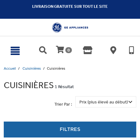
text.skipToContent
text.skipToNavigation
LIVRAISON GRATUITE SUR TOUT LE SITE
0
Accueil
Cuisinières
Cuisinières
CUISINIÈRES
1 Résultat
Trier Par :
FILTRES