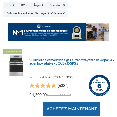
Gaz X
30" X
À gaz X
Standard X
Autonettoyant avec Nettoyer à la Vapeur X
ÉCONOMISER 37%
Cuisinière à convection à gaz autonettoyante de 30 po GE,
acier inoxydable - JCGB735SPSS
No de modèle #: JCGB735SPSS
(6334)
4.7
étoile(s)
$ 1,299.00
à partir de: $ 2,049.00
sur
5.
ACHETEZ MAINTENANT
6334
évaluations