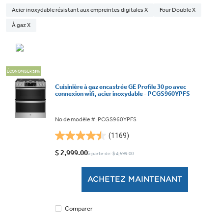
Acier inoxydable résistant aux empreintes digitales X
Four Double X
À gaz X
ÉCONOMISER 35%
Cuisinière à gaz encastrée GE Profile 30 po avec
connexion wifi, acier inoxydable - PCGS960YPFS
No de modèle #: PCGS960YPFS
(1169)
4.5
étoile(s)
$ 2,999.00
à partir de: $ 4,599.00
sur
5.
ACHETEZ MAINTENANT
1169
évaluations
Comparer