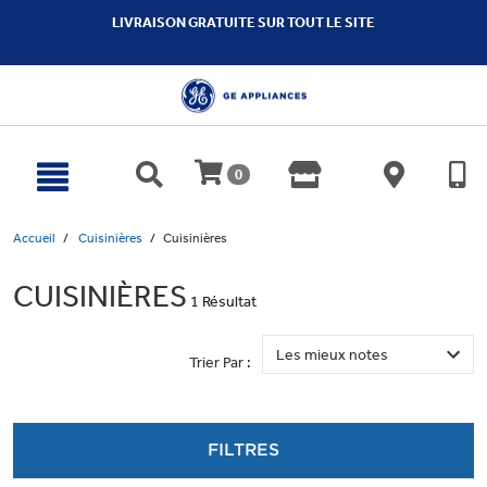
text.skipToContent
text.skipToNavigation
LIVRAISON GRATUITE SUR TOUT LE SITE
0
Accueil
Cuisinières
Cuisinières
CUISINIÈRES
1 Résultat
Trier Par :
FILTRES