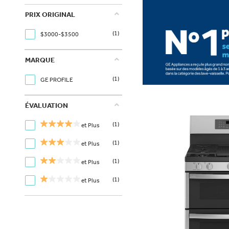
PRIX ORIGINAL
(1)
$3000-$3500
MARQUE
(1)
GE PROFILE
ÉVALUATION
(1)
et Plus
(1)
et Plus
(1)
et Plus
(1)
et Plus