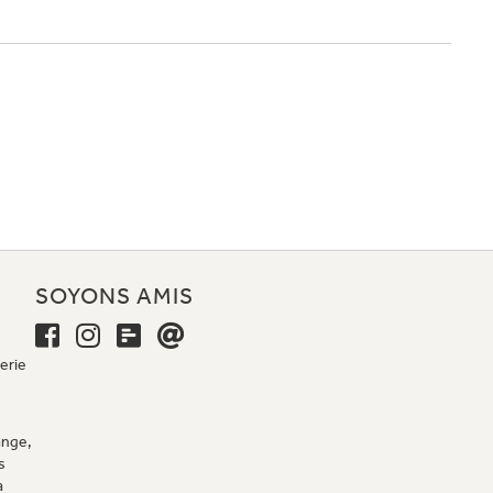
E
SOYONS AMIS
erie
ange,
s
a