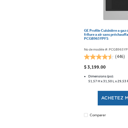
GE Profile Cuisinière a gaz 
friture a air sans préchauff
PCGB965YPFS
No de modèle #: PCGB965Y
(446)
4.5
étoile(s)
$ 3,199.00
sur
5.
Dimensions (po):
51,57 H x
31,50 L x
29,53 
446
évaluations
ACHETEZ 
Comparer