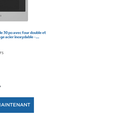
de 30 po avec four double et
age acier inoxydable -
PFS
P
MAINTENANT