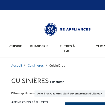
text.skipToContent
text.skipToNavigation
CUISINE
BUANDERIE
FILTRES À
CLIMA
EAU
Accueil
Cuisinières
Cuisinières
CUISINIÈRES
1 Résultat
Filtre(s) appliqué(s)
Acier inoxydable résistant aux empreintes digitales X
AFFINEZ VOS RÉSULTATS