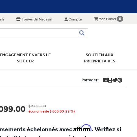
0
Mon Panier
ish
Trouver Un Magasin
Compte
ENGAGEMENT ENVERS LE
SOUTIEN AUX
SOCCER
PROPRIÉTAIRES
Partager:
,099.00
$ 2,699.00
économie de $ 600.00 (22 %)
Affirm
ersements échelonnés avec
. Vérifiez si