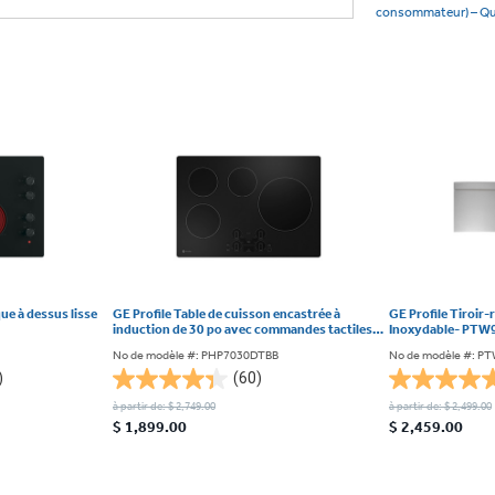
consommateur) – Q
ue à dessus lisse
GE Profile Table de cuisson encastrée à
GE Profile Tiroir-
induction de 30 po avec commandes tactiles
Inoxydable- PT
Black- PHP7030DTBB
No de modèle #: PHP7030DTBB
No de modèle #: P
)
(60)
4.4
5.0
à partir de: $ 2,749.00
à partir de: $ 2,499.00
étoile(s)
étoile(s)
$ 1,899.00
$ 2,459.00
sur
sur
5.
5.
60
7