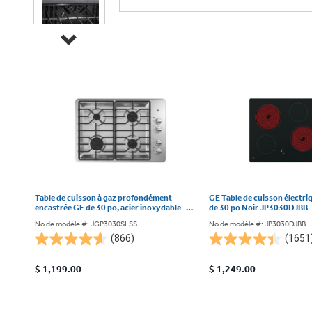
Table de cuisson à gaz profondément
GE Table de cuisson électriq
encastrée GE de 30 po, acier inoxydable -
de 30 po Noir JP3030DJBB
JGP3030SLSS
No de modèle #: JGP3030SLSS
No de modèle #: JP3030DJBB
(866)
(1651
4.7
4.4
étoile(s)
étoile(s)
$ 1,199.00
$ 1,249.00
sur
sur
5.
5.
866
1651