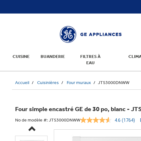
text.skipToContent
text.skipToNavigation
CUISINE
BUANDERIE
FILTRES À
CLIMA
EAU
Accueil
Cuisinières
Four muraux
JTS3000DNWW
Four simple encastré GE de 30 po, blanc -
No de modèle #:
JTS3000DNWW
4.6
(1764)
Lire
les
1764
comment