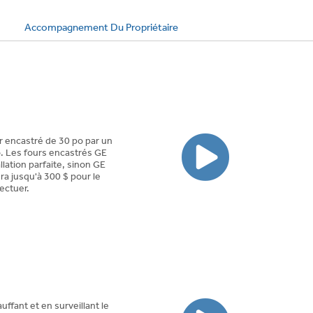
évaluations
évaluations
Accompagnement Du Propriétaire
r encastré de 30 po par un
o. Les fours encastrés GE
llation parfaite, sinon GE
a jusqu'à 300 $ pour le
ectuer.
fant et en surveillant le