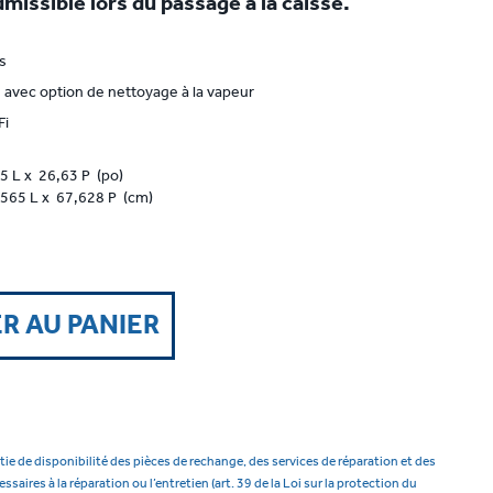
missible lors du passage à la caisse.
s
avec option de nettoyage à la vapeur
Fi
5 L x 26,63 P (po)
565 L x 67,628 P (cm)
R AU PANIER
tie de disponibilité des pièces de rechange, des services de réparation et des
aires à la réparation ou l’entretien (art. 39 de la Loi sur la protection du