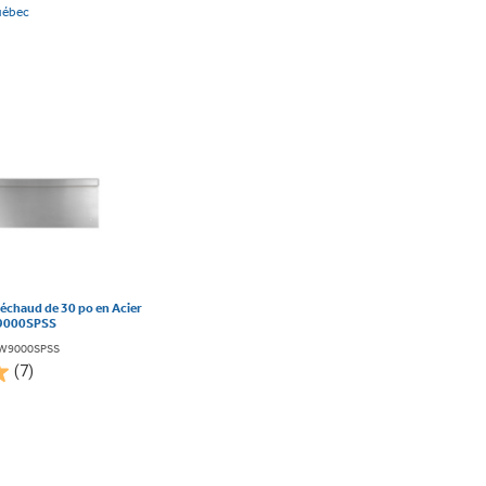
uébec
réchaud de 30 po en Acier
W9000SPSS
TW9000SPSS
(7)