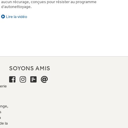
aucun récurage, conçues pour résister au programme
d'autonettoyage.
Lire la vidéo
E
SOYONS AMIS
erie
ange,
s
a
de la