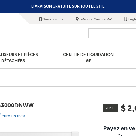
LIVRAISON GRATUITE SUR TOUT LE SITE
Nous Joindre
Entrez Le Code Postal
Engl
TISEURS ET PIÈCES
CENTRE DE LIQUIDATION
DÉTACHÉES
GE
 JTS3000DNWW
$ 2
VENTE
Écrire un avis
Payez en v
aires.