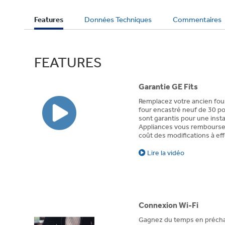
évaluations
évaluations
Current
Features
Données Techniques
Commentaires
Tab:
FEATURES
Garantie GE Fits
Remplacez votre ancien fou
four encastré neuf de 30 p
sont garantis pour une insta
Appliances vous rembourser
coût des modifications à eff
Lire la vidéo
Connexion Wi-Fi
Gagnez du temps en préchauf