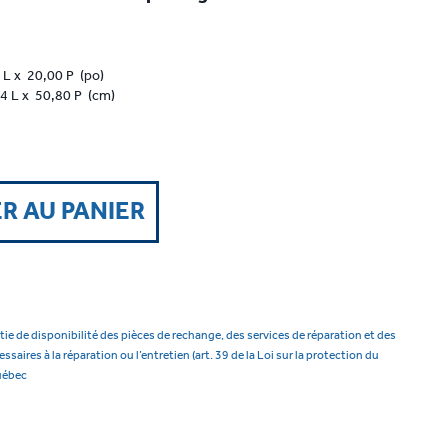
 L x 20,00 P (po)
4 L x 50,80 P (cm)
R AU PANIER
tie de disponibilité des pièces de rechange, des services de réparation et des
aires à la réparation ou l’entretien (art. 39 de la Loi sur la protection du
uébec