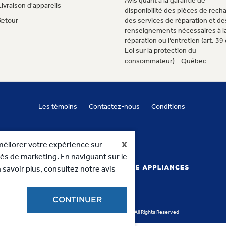
Avis quant à la garantie de
Livraison d'appareils
disponibilité des pièces de rech
Retour
des services de réparation et de
renseignements nécessaires à l
réparation ou l’entretien (art. 39 
Loi sur la protection du
consommateur) – Québec
Les témoins
Contactez-nous
Conditions
x
méliorer votre expérience sur
vités de marketing. En naviguant sur le
 savoir plus, consultez notre avis
CONTINUER
Copyright 2023, MC Commercial Inc. All Rights Reserved