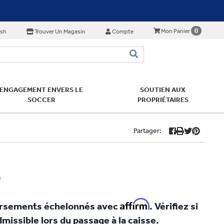
0
Mon Panier
ish
Trouver Un Magasin
Compte
ENGAGEMENT ENVERS LE
SOUTIEN AUX
SOCCER
PROPRIÉTAIRES
Partager:
0
Affirm
ersements échelonnés avec
. Vérifiez si
missible lors du passage à la caisse.