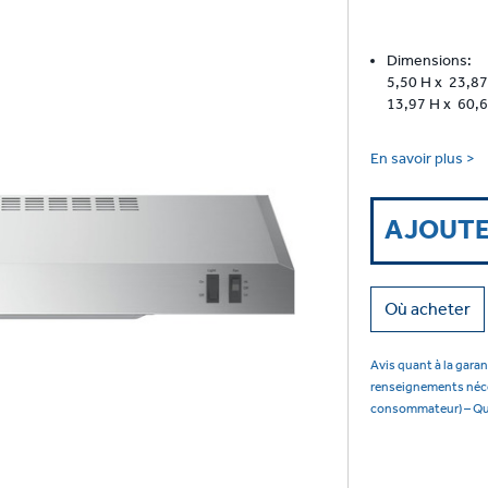
aires.
Dimensions:
5,50 H x 23,87
13,97 H x 60,6
En savoir plus >
AJOUTE
Où acheter
Avis quant à la garan
renseignements nécess
consommateur) – Q