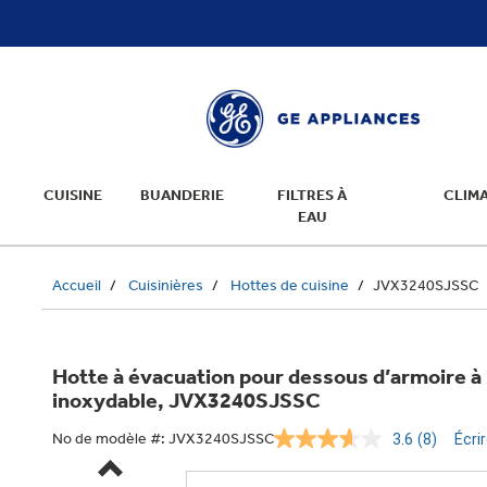
text.skipToContent
text.skipToNavigation
CUISINE
BUANDERIE
FILTRES À
CLIMA
EAU
Accueil
Cuisinières
Hottes de cuisine
JVX3240SJSSC
Hotte à évacuation pour dessous d’armoire à 
inoxydable, JVX3240SJSSC
No de modèle #:
JVX3240SJSSC
3.6
(8)
Écri
Lire
les
8