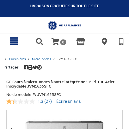
text.skipToContent
text.skipToNavigation
LIVRAISON GRATUITE SUR TOUT LE SITE
0
Cuisinières
Micro-ondes
JVM1635SFC
Partager:
GE Fours à micro-ondes à hotte intégrée de 1.6 Pi. Cu. Acier
Inoxydable JVM1635SFC
No de modèle #:
JVM1635SFC
1.3
(27)
Écrire un avis
Lire
les
27
commentaires.
Lien
vers