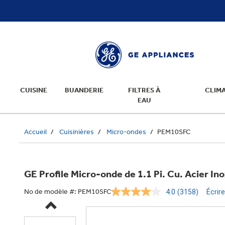
text.skipToContent
text.skipToNavigation
CUISINE
BUANDERIE
FILTRES À
CLIMA
EAU
Accueil
Cuisinières
Micro-ondes
PEM10SFC
GE Profile Micro-onde de 1.1 Pi. Cu. Acier 
No de modèle #:
PEM10SFC
4.0
(3158)
Écrire
Lire
les
3158
commentaire