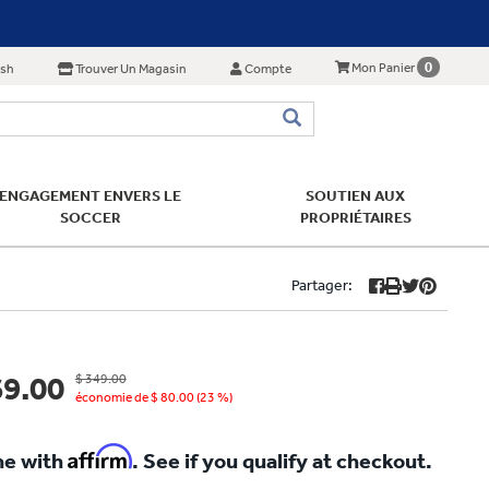
0
Mon Panier
ish
Trouver Un Magasin
Compte
ENGAGEMENT ENVERS LE
SOUTIEN AUX
SOCCER
PROPRIÉTAIRES
Partager:
69.00
$ 349.00
économie de $ 80.00 (23 %)
Affirm
me with
. See if you qualify at checkout.