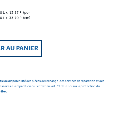
8 L x 13,27 P (po)
0 L x 33,70 P (cm)
R AU PANIER
tie de disponibilité des pièces de rechange, des services de réparation et des
aires à la réparation ou l’entretien (art. 39 de la Loi sur la protection du
uébec