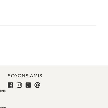
E
SOYONS AMIS
erie
ange,