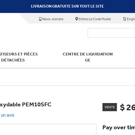
LIVRAISON GRATUITE SUR TOUT LE SITE
Nous Joindre
Entrez Le Code Postal
Engl
TISEURS ET PIÈCES
CENTRE DE LIQUIDATION
DÉTACHÉES
GE
Inoxydable PEM10SFC
$ 2
VENTE
 un avis
Pay over ti
s.