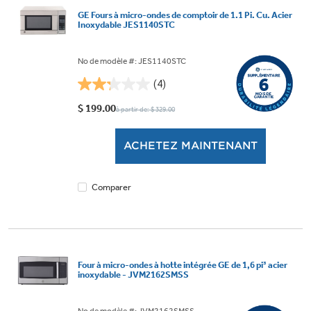
GE Fours à micro-ondes de comptoir de 1.1 Pi. Cu. Acier
Inoxydable JES1140STC
No de modèle #: JES1140STC
(4)
2.3
étoile(s)
$ 199.00
à partir de: $ 329.00
sur
5.
ACHETEZ MAINTENANT
4
évaluations
Comparer
Four à micro-ondes à hotte intégrée GE de 1,6 pi³ acier
inoxydable - JVM2162SMSS