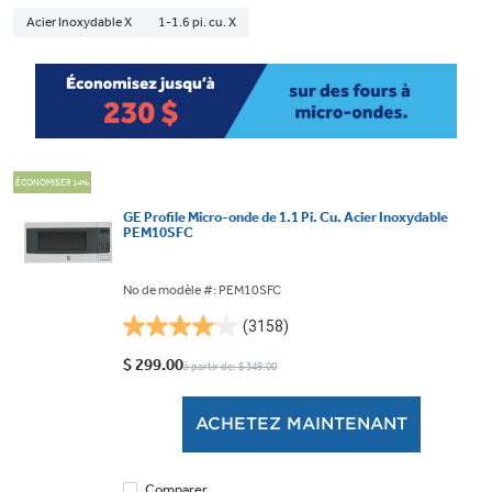
Acier Inoxydable X
1-1.6 pi. cu. X
ÉCONOMISER 14%
GE Profile Micro-onde de 1.1 Pi. Cu. Acier Inoxydable
PEM10SFC
No de modèle #: PEM10SFC
(3158)
4.0
étoile(s)
$ 299.00
à partir de: $ 349.00
sur
5.
ACHETEZ MAINTENANT
3158
évaluations
Comparer