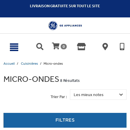
text.skipToContent
text.skipToNavigation
LIVRAISON GRATUITE SUR TOUT LE SITE
0
Accueil
Cuisinières
Micro-ondes
MICRO-ONDES
8 Résultats
Trier Par :
FILTRES