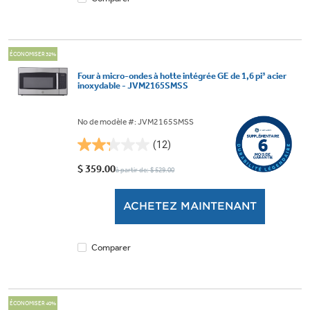
ÉCONOMISER 32%
Four à micro-ondes à hotte intégrée GE de 1,6 pi³ acier
inoxydable - JVM2165SMSS
No de modèle #: JVM2165SMSS
(12)
2.3
étoile(s)
$ 359.00
à partir de: $ 529.00
sur
5.
ACHETEZ MAINTENANT
12
évaluations
Comparer
ÉCONOMISER 40%