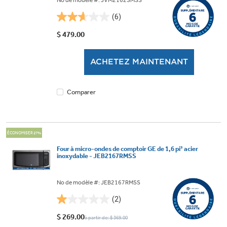
No de modèle #: JVM2162SMSS
(6)
2.7
étoile(s)
$ 479.00
sur
5.
ACHETEZ MAINTENANT
6
évaluations
Comparer
ÉCONOMISER 27%
Four à micro-ondes de comptoir GE de 1,6 pi³ acier
inoxydable - JEB2167RMSS
No de modèle #: JEB2167RMSS
(2)
1.0
étoile(s)
$ 269.00
à partir de: $ 369.00
sur