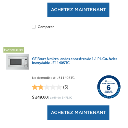
5.
ACHETEZ MAINTENANT
2
évaluations
Comparer
ÉCONOMISER 48%
GE Fours à micro-ondes encastrés de 1.1 Pi. Cu. Acier
Inoxydable JE1140STC
No de modèle #: JE1140STC
(5)
1.8
étoile(s)
$ 249.00
à partir de: $ 479.00
sur
5.
ACHETEZ MAINTENANT
5
évaluations