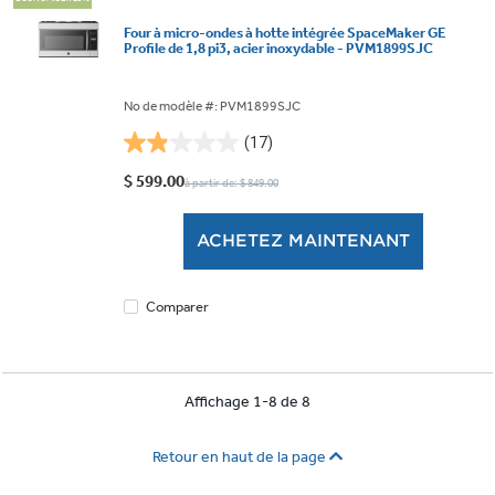
Four à micro-ondes à hotte intégrée SpaceMaker GE
Profile de 1,8 pi3, acier inoxydable - PVM1899SJC
No de modèle #: PVM1899SJC
(17)
1.9
étoile(s)
$ 599.00
à partir de: $ 849.00
sur
5.
ACHETEZ MAINTENANT
17
évaluations
Comparer
Affichage 1-8 de 8
Retour en haut de la page