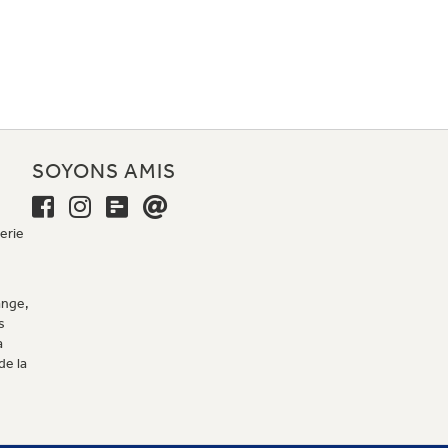
E
SOYONS AMIS
erie
ange,
s
a
de la