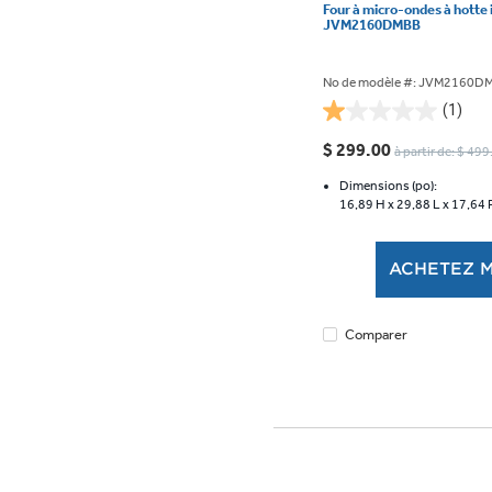
Four à micro-ondes à hotte i
JVM2160DMBB
No de modèle #: JVM2160D
(1)
1.0
étoile(s)
$ 299.00
à partir de: $ 49
sur
5.
Dimensions (po):
16,89 H x
29,88 L x
17,64 
1
évaluation
ACHETEZ 
Comparer