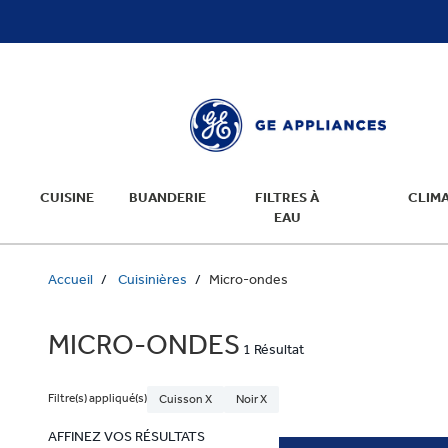
text.skipToContent
text.skipToNavigation
CUISINE
BUANDERIE
FILTRES À
CLIMA
EAU
Accueil
Cuisinières
Micro-ondes
MICRO-ONDES
1 Résultat
Filtre(s) appliqué(s)
Cuisson X
Noir X
AFFINEZ VOS RÉSULTATS