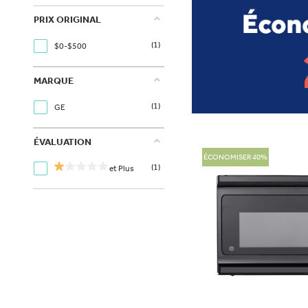
PRIX ORIGINAL
(1)
$0-$500
MARQUE
(1)
GE
ÉVALUATION
ÉCONOMISER 40%
(1)
et Plus