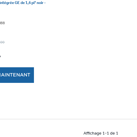
ntégrée GE de 1,6 pi³ noir -
MBB
9.00
P
MAINTENANT
Affichage 1-1 de 1