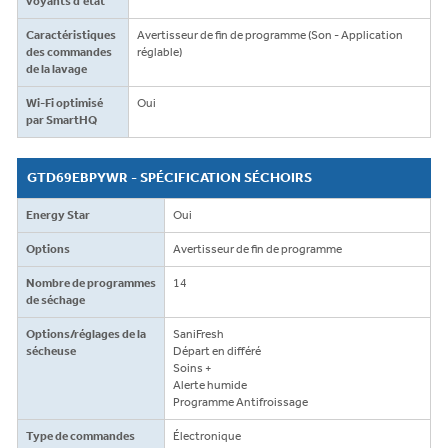
voyants d'état
Caractéristiques
Avertisseur de fin de programme (Son - Application
des commandes
réglable)
de la lavage
Wi-Fi optimisé
Oui
par SmartHQ
GTD69EBPYWR - SPÉCIFICATION SÉCHOIRS
Energy Star
Oui
Options
Avertisseur de fin de programme
Nombre de programmes
14
de séchage
Options/réglages de la
SaniFresh
sécheuse
Départ en différé
Soins +
Alerte humide
Programme Antifroissage
Type de commandes
Électronique