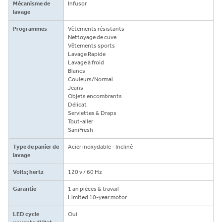
Mécanisme de
Infusor
lavage
Programmes
Vêtements résistants
Nettoyage de cuve
Vêtements sports
Lavage Rapide
Lavage à froid
Blancs
Couleurs/Normal
Jeans
Objets encombrants
Délicat
Serviettes & Draps
Tout-aller
SaniFresh
Type de panier de
Acier inoxydable - Incliné
lavage
Volts; hertz
120 v / 60 Hz
Garantie
1 an pièces & travail
Limited 10-year motor
LED cycle
Oui