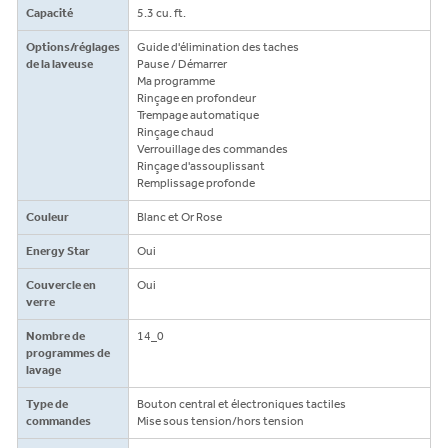
Capacité
5.3 cu. ft.
Options/réglages
Guide d'élimination des taches
de la laveuse
Pause / Démarrer
Ma programme
Rinçage en profondeur
Trempage automatique
Rinçage chaud
Verrouillage des commandes
Rinçage d'assouplissant
Remplissage profonde
Couleur
Blanc et Or Rose
Energy Star
Oui
Couvercle en
Oui
verre
Nombre de
14_0
programmes de
lavage
Type de
Bouton central et électroniques tactiles
commandes
Mise sous tension/hors tension