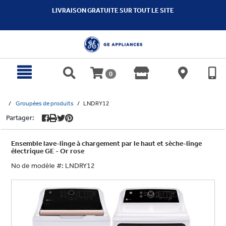
text.skipToContent
text.skipToNavigation
LIVRAISON GRATUITE SUR TOUT LE SITE
0
Groupées de produits
LNDRY12
Partager:
Ensemble lave-linge à chargement par le haut et sèche-linge
électrique GE - Or rose
No de modèle #:
LNDRY12