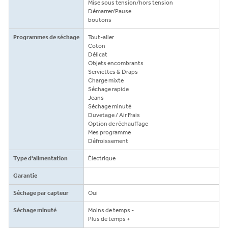
Mise sous tension/hors tension
Démarrer/Pause
boutons
Programmes de séchage
Tout-aller
Coton
Délicat
Objets encombrants
Serviettes & Draps
Charge mixte
Séchage rapide
Jeans
Séchage minuté
Duvetage / Air Frais
Option de réchauffage
Mes programme
Défroissement
Type d'alimentation
Électrique
Garantie
Séchage par capteur
Oui
Séchage minuté
Moins de temps -
Plus de temps +