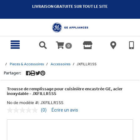
text.skipToContent
text.skipToNavigation
LIVRAISON GRATUITE SUR TOUT LE SITE
0
Pieces & Accessoires
Accessoires
JXFILLR1SS
Partager:
Trousse de remplissage pour cuisinière encastrée GE, acier
inoxydable - JXFILLR1SS
No de modèle #:
JXFILLR1SS
(0)
Écrire un avis
Aucune
cote
pour
ce
produit.
Lien