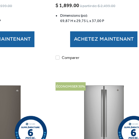
étoile(s)
$ 1,899.00
2,599.00
à partir de: $ 2,499.00
sur
5.
Dimensions (po):
P
69,87 H x
29,75 L x
37,00 P
489
évaluations
MAINTENANT
ACHETEZ MAINTENANT
Comparer
ÉCONOMISER 30%