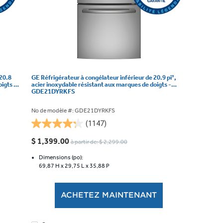
20.8
GE Réfrigérateur à congélateur inférieur de 20.9 pi³,
igts -
acier inoxydable résistant aux marques de doigts -
GDE21DYRKFS
No de modèle #: GDE21DYRKFS
(1147)
4.3
étoile(s)
$ 1,399.00
à partir de: $ 2,299.00
sur
5.
Dimensions (po):
69,87 H x
29,75 L x
35,88 P
1147
évaluations
ACHETEZ MAINTENANT