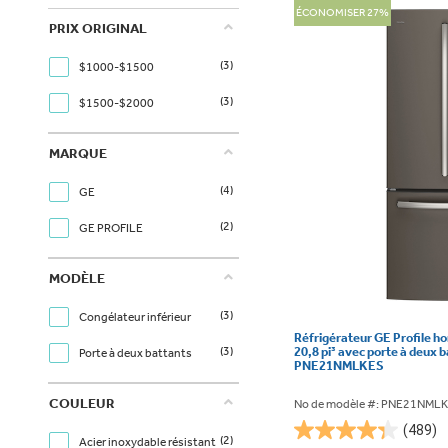
ÉCONOMISER 27%
PRIX ORIGINAL
(3)
$1000-$1500
(3)
$1500-$2000
MARQUE
(4)
GE
(2)
GE PROFILE
MODÈLE
(3)
Congélateur inférieur
Réfrigérateur GE Profile h
(3)
20,8 pi³ avec porte à deux b
Porte à deux battants
PNE21NMLKES
COULEUR
No de modèle #: PNE21NML
(489)
4.3
(2)
Acier inoxydable résistant