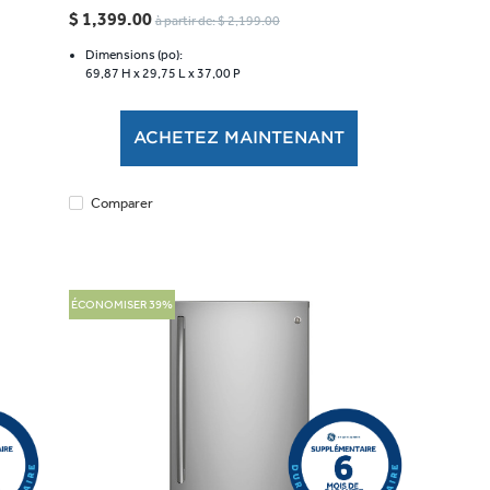
étoile(s)
$ 1,399.00
à partir de: $ 2,199.00
sur
5.
Dimensions (po):
69,87 H x
29,75 L x
37,00 P
1147
évaluations
ACHETEZ MAINTENANT
Comparer
ÉCONOMISER 39%