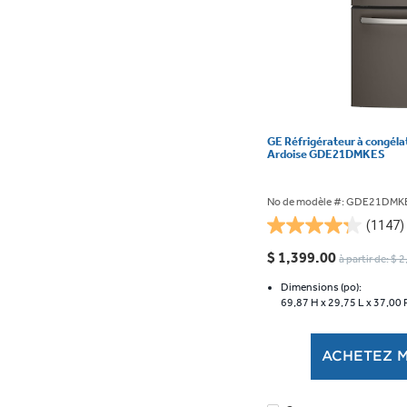
GE Réfrigérateur à congélat
Ardoise GDE21DMKES
No de modèle #: GDE21DMK
(1147)
4.3
étoile(s)
$ 1,399.00
à partir de: $ 
sur
5.
Dimensions (po):
69,87 H x
29,75 L x
37,00 
1147
évaluations
ACHETEZ 