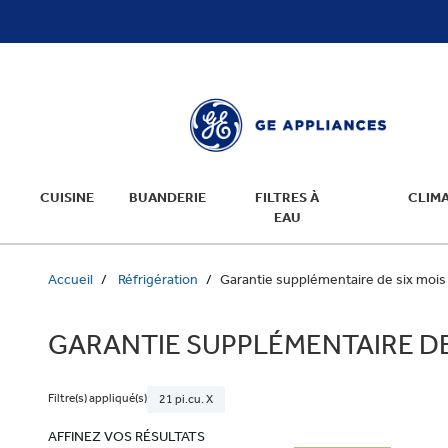
text.skipToContent
text.skipToNavigation
CUISINE
BUANDERIE
FILTRES À
CLIMA
EAU
Accueil
Réfrigération
Garantie supplémentaire de six mois
GARANTIE SUPPLÉMENTAIRE DE
Filtre(s) appliqué(s)
21 pi.cu. X
AFFINEZ VOS RÉSULTATS