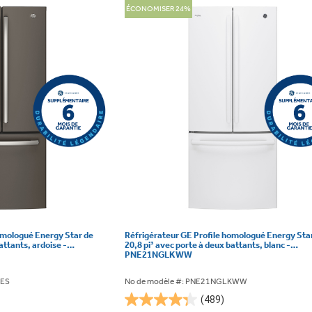
ÉCONOMISER 24%
omologué Energy Star de
Réfrigérateur GE Profile homologué Energy Sta
attants, ardoise -
20,8 pi³ avec porte à deux battants, blanc -
PNE21NGLKWW
KES
No de modèle #: PNE21NGLKWW
(489)
4.3