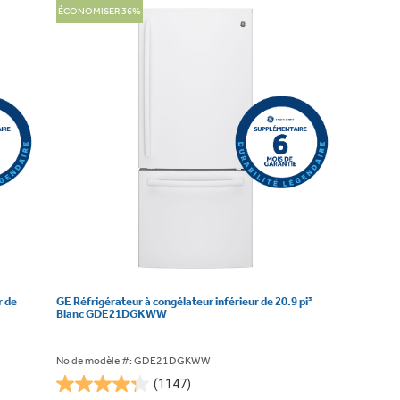
ÉCONOMISER 36%
r de
GE Réfrigérateur à congélateur inférieur de 20.9 pi³
Blanc GDE21DGKWW
No de modèle #: GDE21DGKWW
(1147)
4.3