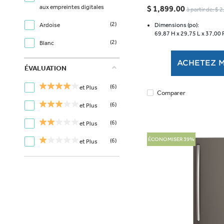
étoile(s)
aux empreintes digitales
$ 1,899.00
à partir de: $ 
sur
(2)
5.
Ardoise
Dimensions (po):
69,87 H x
29,75 L x
37,00 
489
(2)
Blanc
évaluations
ACHETEZ 
ÉVALUATION
(6)
et Plus
Comparer
(6)
et Plus
(6)
et Plus
ÉCONOMISER 39%
(6)
et Plus