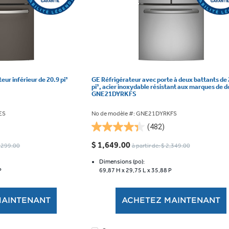
eur inférieur de 20.9 pi³
GE Réfrigérateur avec porte à deux battants de 
pi³, acier inoxydable résistant aux marques de do
GNE21DYRKFS
ES
No de modèle #: GNE21DYRKFS
(482)
4.3
étoile(s)
$ 1,649.00
2,299.00
à partir de: $ 2,349.00
sur
5.
Dimensions (po):
P
69,87 H x
29,75 L x
35,88 P
482
évaluations
MAINTENANT
ACHETEZ MAINTENANT