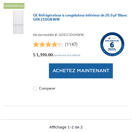
ÉCONOMISER 36%
GE Réfrigérateur à congélateur inférieur de 20.9 pi³ Blanc
GDE21DGKWW
No de modèle #: GDE21DGKWW
(1147)
4.3
étoile(s)
$ 1,399.00
à partir de: $ 2,199.00
sur
5.
ACHETEZ MAINTENANT
1147
évaluations
Comparer
Affichage 1-2 de 2