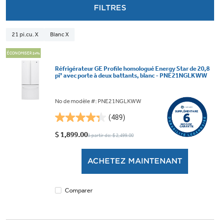
FILTRES
21 pi.cu. X
Blanc X
ÉCONOMISER 24%
Réfrigérateur GE Profile homologué Energy Star de 20,8
pi³ avec porte à deux battants, blanc - PNE21NGLKWW
No de modèle #: PNE21NGLKWW
(489)
4.3
étoile(s)
$ 1,899.00
à partir de: $ 2,499.00
sur
5.
ACHETEZ MAINTENANT
489
évaluations
Comparer