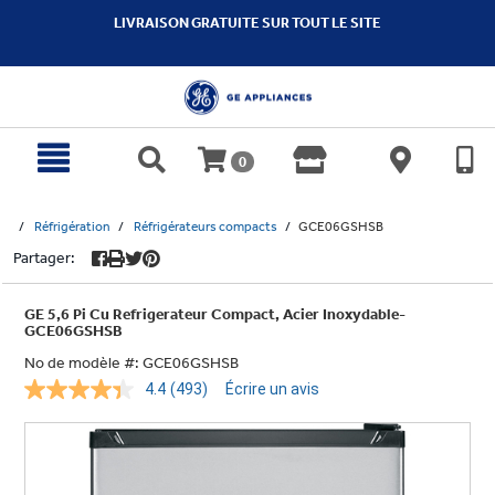
text.skipToContent
text.skipToNavigation
LIVRAISON GRATUITE SUR TOUT LE SITE
0
Réfrigération
Réfrigérateurs compacts
GCE06GSHSB
Partager:
GE 5,6 Pi Cu Refrigerateur Compact, Acier Inoxydable-
GCE06GSHSB
No de modèle #:
GCE06GSHSB
4.4
(493)
Écrire un avis
Lire
les
493
commentaires.
Lien
vers