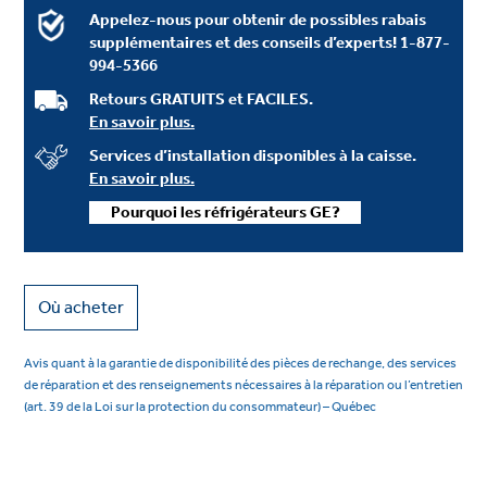
Appelez-nous pour obtenir de possibles rabais
supplémentaires et des conseils d’experts!
1-877-
994-5366
Retours GRATUITS et FACILES.
En savoir plus.
Services d’installation disponibles à la caisse.
En savoir plus.
Pourquoi les réfrigérateurs GE?
Où acheter
Avis quant à la garantie de disponibilité des pièces de rechange, des services
de réparation et des renseignements nécessaires à la réparation ou l’entretien
(art. 39 de la Loi sur la protection du consommateur) – Québec