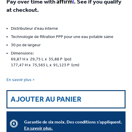
Affirm
Pay over time with
. See if you qualify
at checkout.
Distributeur d'eau interne
Technologie de filtration PPP pour une eau potable saine
30 po de largeur
Dimensions:
69,87 H x 29,75 L x 35,88 P (po)
177,47 H x 75,565 L x 91,123 P (cm)
En savoir plus >
AJOUTER AU PANIER
Garantie de six moix. Des conditions s’appliquent.
En savoir plus.