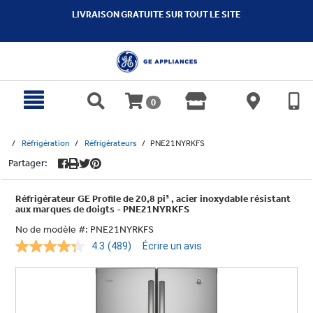
text.skipToContent
text.skipToNavigation
LIVRAISON GRATUITE SUR TOUT LE SITE
0
Réfrigération
Réfrigérateurs
PNE21NYRKFS
Partager:
Réfrigérateur GE Profile de 20,8 pi³ , acier inoxydable résistant
aux marques de doigts - PNE21NYRKFS
No de modèle #:
PNE21NYRKFS
4.3
(489)
Écrire un avis
Lire
les
489
commentaires.
Lien
vers