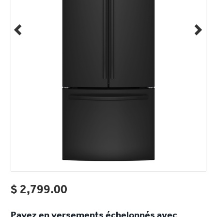
même
page.
$ 2,799.00
Payez en versements échelonnés avec