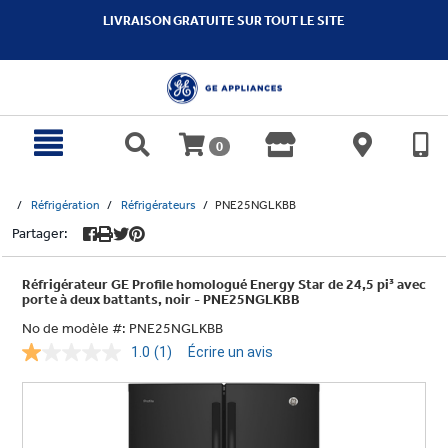
text.skipToContent
text.skipToNavigation
LIVRAISON GRATUITE SUR TOUT LE SITE
0
Réfrigération
Réfrigérateurs
PNE25NGLKBB
Partager:
Réfrigérateur GE Profile homologué Energy Star de 24,5 pi³ avec
porte à deux battants, noir - PNE25NGLKBB
No de modèle #:
PNE25NGLKBB
1.0
(1)
Écrire un avis
Lire
1
commentaire.
Lien
vers
la