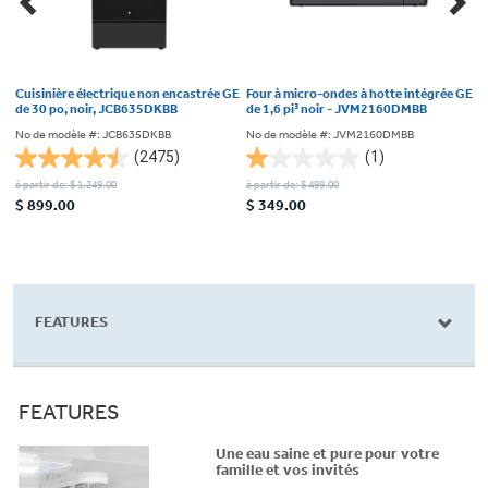
Cuisinière électrique non encastrée GE
Four à micro-ondes à hotte intégrée GE
F
de 30 po, noir, JCB635DKBB
de 1,6 pi³ noir - JVM2160DMBB
G
No de modèle #: JCB635DKBB
No de modèle #: JVM2160DMBB
N
(2475)
(1)
4.5
1.0
4
à partir de: $ 1,249.00
à partir de: $ 499.00
à 
étoile(s)
étoile(s)
é
$ 899.00
$ 349.00
$
sur
sur
s
5.
5.
5
2475
1
1
évaluations
évaluation
é
FEATURES
FEATURES
Une eau saine et pure pour votre
famille et vos invités