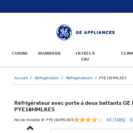
text.skipToContent
text.skipToNavigation
CUISINE
BUANDERIE
FILTRES À
CLIMA
EAU
Accueil
Réfrigération
Réfrigérateurs
PYE18HMLKES
Réfrigérateur avec porte à deux battants GE P
PYE18HMLKES
No de modèle #:
PYE18HMLKES
4.0
(1085)
É
Lire
les
1085