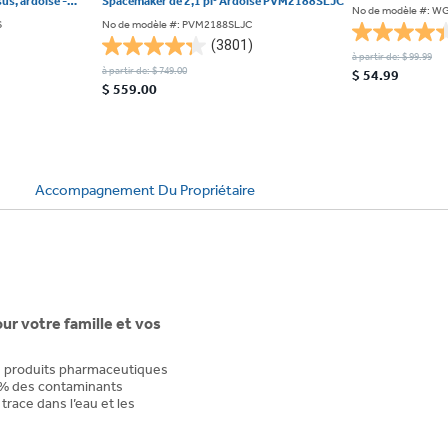
us, ardoise -
Spacemaker de 2,1 pi³ Ardoise PVM2188SLJC
No de modèle #: W
S
No de modèle #: PVM2188SLJC
4.4
(3801)
4.3
à partir de: $ 99.99
étoile(s)
à partir de: $ 749.00
étoile(s)
$ 54.99
sur
$ 559.00
sur
5.
5.
1718
3801
évaluations
évaluations
Accompagnement Du Propriétaire
ur votre famille et vos
es produits pharmaceutiques
 % des contaminants
trace dans l’eau et les