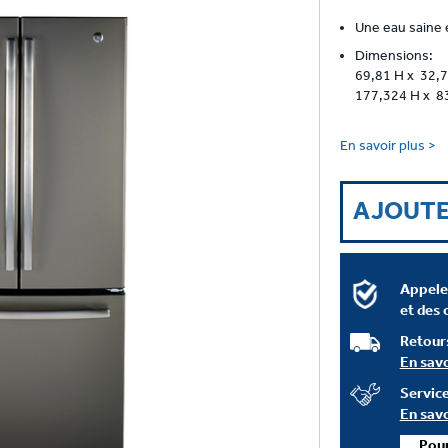
ires.
Une eau saine e
Dimensions:
69,81 H x 32,7
177,324 H x 83
En savoir plus >
AJOUTE
Appele
et des 
Retour
En savo
Service
En savo
Pour