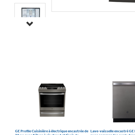
GE Profile Cuisinière à électrique encastrée de
Lave-vaisselle encastré GE 