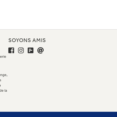
E
SOYONS AMIS
erie
ange,
s
a
de la