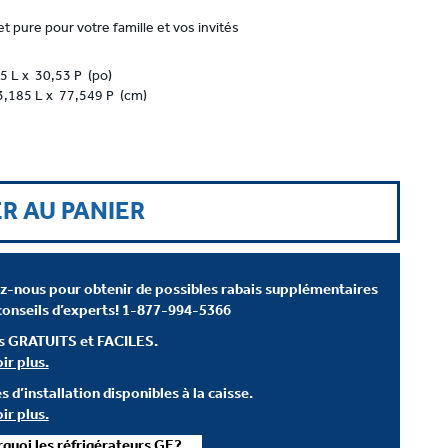
t pure pour votre famille et vos invités
5 L x 30,53 P (po)
,185 L x 77,549 P (cm)
R AU PANIER
z-nous pour obtenir de possibles rabais supplémentaires
conseils d’experts!
1-877-994-5366
s GRATUITS et FACILES.
ir plus.
s d’installation disponibles à la caisse.
ir plus.
quoi les réfrigérateurs GE?