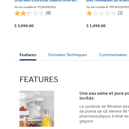
30 po avec friture à air chaud et tiroir de
avec commandes sur le dess
cuisson, ardoise PCS940EMES
PBT865SMPES
No de modèle #: PCS940EMES
No de modèle #: PBT865SMPE
(8)
(2)
2.3
1.0
étoile(s)
étoile(s)
$ 3,999.00
$ 1,499.00
sur
sur
5.
5.
8
2
évaluations
évaluations
Current
Features
Données Techniques
Commentaires
Tab:
FEATURES
Une eau saine et pure po
invités
Le système de filtration d
de pointe de GE élimine 98
pharmaceutiques à l’état de 
glaçons