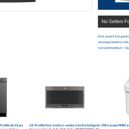
No Sellers F
Avis quant à la garan
renseignements nécess
consommateur) – Q
Profile de 24 po
GE Profile Four à micro-ondes à hotte intégrée
Filtre à eau MWF 