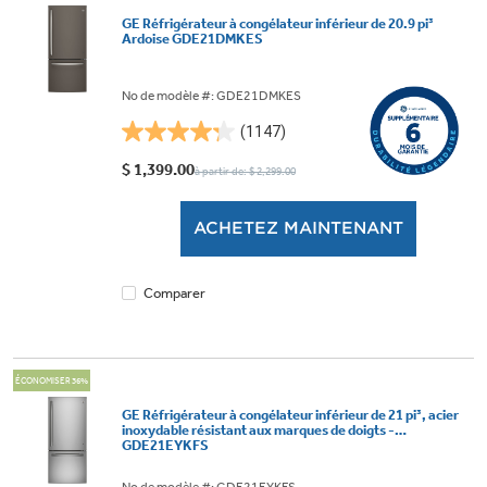
GE Réfrigérateur à congélateur inférieur de 20.9 pi³
Ardoise GDE21DMKES
No de modèle #: GDE21DMKES
(1147)
4.3
étoile(s)
$ 1,399.00
à partir de: $ 2,299.00
sur
5.
ACHETEZ MAINTENANT
1147
évaluations
Comparer
ÉCONOMISER 36%
GE Réfrigérateur à congélateur inférieur de 21 pi³, acier
inoxydable résistant aux marques de doigts -
GDE21EYKFS