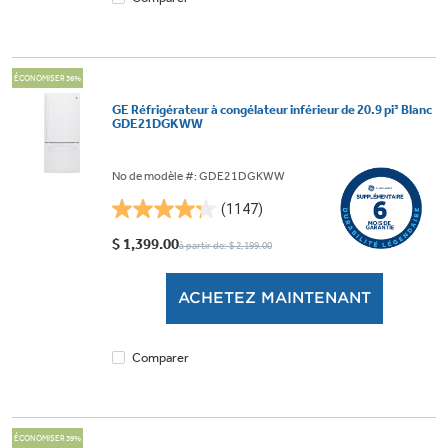
ÉCONOMISER 36%
GE Réfrigérateur à congélateur inférieur de 20.9 pi³ Blanc
GDE21DGKWW
No de modèle #: GDE21DGKWW
(1147)
4.3
étoile(s)
$ 1,399.00
à partir de: $ 2,199.00
sur
5.
ACHETEZ MAINTENANT
1147
évaluations
Comparer
ÉCONOMISER 39%