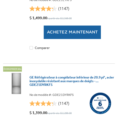
No de modèle #: GDE21EYKFS
(1147)
4.3
étoile(s)
$ 1,499.00
à partir de: $ 2,349.00
sur
5.
ACHETEZ MAINTENANT
1147
évaluations
Comparer
ÉCONOMISER 39%
GE Réfrigérateur à congélateur inférieur de 20.9 pi³, acier
inoxydable résistant aux marques de doigts -
GDE21DYRKFS
No de modèle #: GDE21DYRKFS
(1147)
4.3
étoile(s)
$ 1,399.00
à partir de: $ 2,299.00
sur