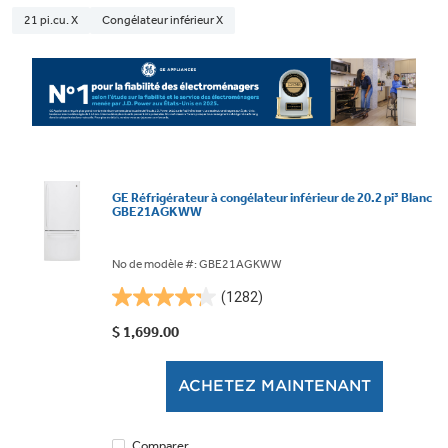
21 pi.cu. X
Congélateur inférieur X
GE Réfrigérateur à congélateur inférieur de 20.2 pi³ Blanc
GBE21AGKWW
No de modèle #: GBE21AGKWW
(1282)
4.3
étoile(s)
$ 1,699.00
sur
5.
ACHETEZ MAINTENANT
1282
évaluations
Comparer