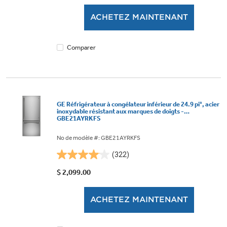
5.
ACHETEZ MAINTENANT
1147
évaluations
Comparer
GE Réfrigérateur à congélateur inférieur de 24.9 pi³, acier
inoxydable résistant aux marques de doigts -
GBE21AYRKFS
No de modèle #: GBE21AYRKFS
(322)
4.1
étoile(s)
$ 2,099.00
sur
5.
ACHETEZ MAINTENANT
322
évaluations