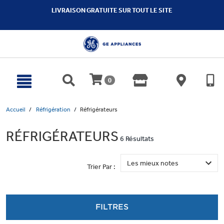
text.skipToContent
text.skipToNavigation
LIVRAISON GRATUITE SUR TOUT LE SITE
0
Accueil
Réfrigération
Réfrigérateurs
RÉFRIGÉRATEURS
6 Résultats
Trier Par :
FILTRES