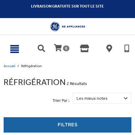
text.skipToContent
text.skipToNavigation
LIVRAISON GRATUITE SUR TOUT LE SITE
0
Accueil
Réfrigération
RÉFRIGÉRATION
2 Résultats
Trier Par :
FILTRES