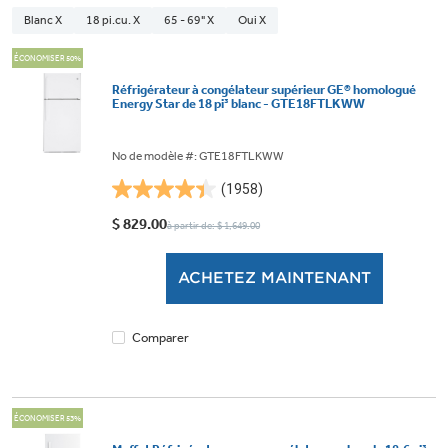
Blanc X
18 pi.cu. X
65 - 69" X
Oui X
ÉCONOMISER 50%
Réfrigérateur à congélateur supérieur GE® homologué
Energy Star de 18 pi³ blanc - GTE18FTLKWW
No de modèle #: GTE18FTLKWW
(1958)
4.4
étoile(s)
$ 829.00
à partir de: $ 1,649.00
sur
5.
ACHETEZ MAINTENANT
1958
évaluations
Comparer
ÉCONOMISER 53%