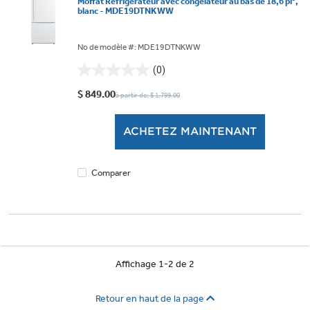
Moffat Réfrigérateur avec congélateur au bas de 18,6 pi³,
blanc - MDE19DTNKWW
No de modèle #: MDE19DTNKWW
(0)
0.0
étoile(s)
$ 849.00
à partir de: $ 1,799.00
sur
5.
ACHETEZ MAINTENANT
Comparer
Affichage 1-2 de 2
Retour en haut de la page