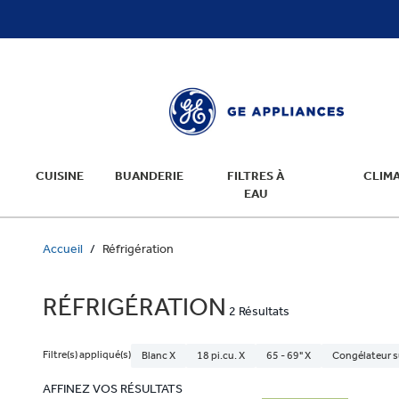
text.skipToContent
text.skipToNavigation
CUISINE
BUANDERIE
FILTRES À
CLIMA
EAU
Accueil
Réfrigération
RÉFRIGÉRATION
2 Résultats
Filtre(s) appliqué(s)
Blanc X
18 pi.cu. X
65 - 69" X
Congélateur s
AFFINEZ VOS RÉSULTATS