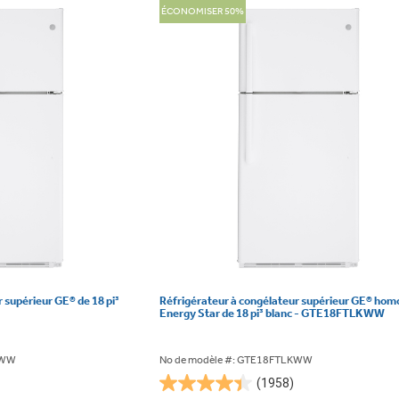
ÉCONOMISER 50%
 supérieur GE® de 18 pi³
Réfrigérateur à congélateur supérieur GE® hom
Energy Star de 18 pi³ blanc - GTE18FTLKWW
KWW
No de modèle #: GTE18FTLKWW
(1958)
4.4