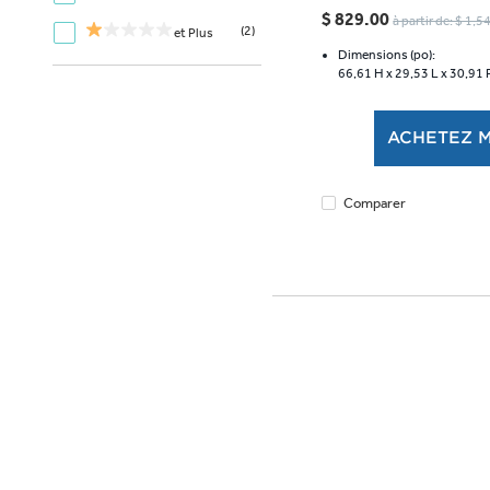
étoile(s)
$ 829.00
à partir de: $ 1,
(2)
sur
et Plus
5.
Dimensions (po):
66,61 H x
29,53 L x
30,91 
1963
évaluations
ACHETEZ 
Comparer