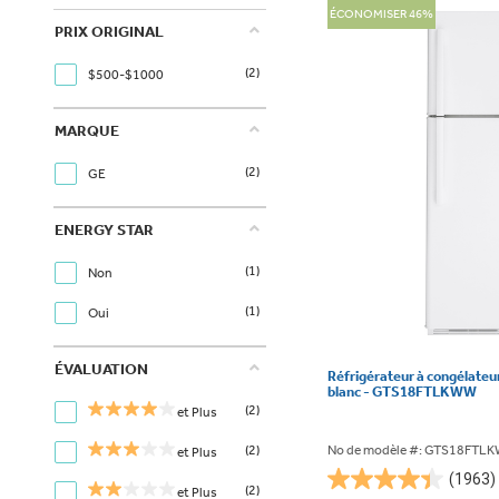
ÉCONOMISER 46%
PRIX ORIGINAL
(2)
$500-$1000
MARQUE
(2)
GE
ENERGY STAR
(1)
Non
(1)
Oui
ÉVALUATION
Réfrigérateur à congélateur
blanc - GTS18FTLKWW
(2)
et Plus
(2)
No de modèle #: GTS18FTL
et Plus
(1963)
4.4
(2)
et Plus