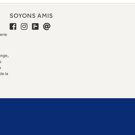
E
SOYONS AMIS
erie
ange,
s
a
de la