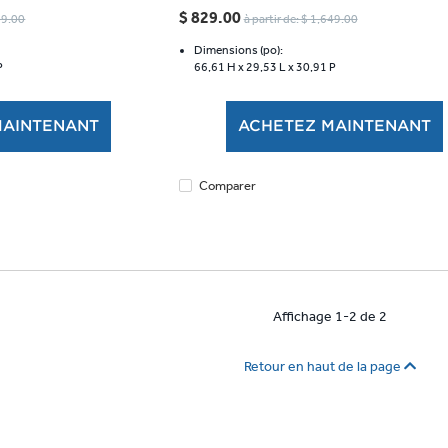
étoile(s)
$ 829.00
549.00
à partir de: $ 1,649.00
sur
5.
Dimensions (po):
P
66,61 H x
29,53 L x
30,91 P
1958
évaluations
MAINTENANT
ACHETEZ MAINTENANT
Comparer
Affichage 1-2 de 2
Retour en haut de la page