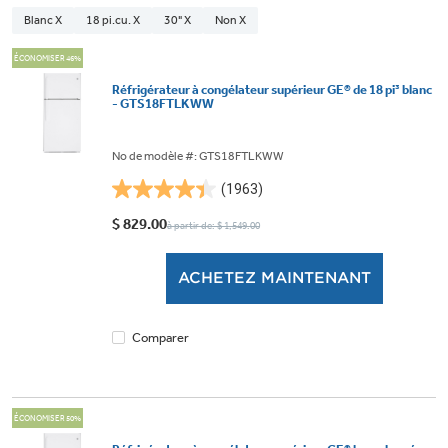
Blanc X
18 pi.cu. X
30" X
Non X
ÉCONOMISER 46%
Réfrigérateur à congélateur supérieur GE® de 18 pi³ blanc
- GTS18FTLKWW
No de modèle #: GTS18FTLKWW
(1963)
4.4
étoile(s)
$ 829.00
à partir de: $ 1,549.00
sur
5.
ACHETEZ MAINTENANT
1963
évaluations
Comparer
ÉCONOMISER 50%