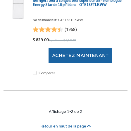
Réfrigérateur à congélateur supérieur GE® homologué
Energy Star de 18 pi³ blanc - GTE18FTLKWW
No de modèle #: GTE18FTLKWW
(1958)
4.4
étoile(s)
$ 829.00
à partir de: $ 1,649.00
sur
5.
ACHETEZ MAINTENANT
1958
évaluations
Comparer
Affichage 1-2 de 2
Retour en haut de la page