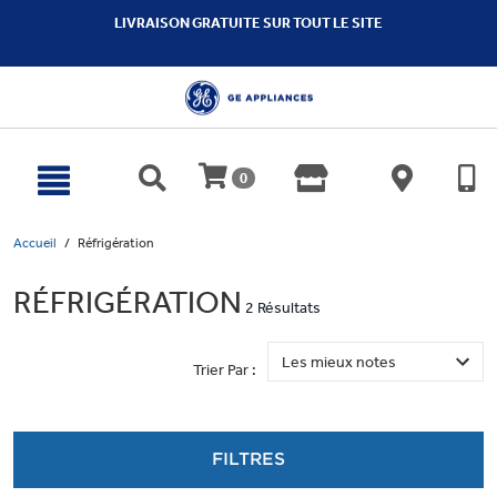
text.skipToContent
text.skipToNavigation
LIVRAISON GRATUITE SUR TOUT LE SITE
0
Accueil
Réfrigération
RÉFRIGÉRATION
2 Résultats
Trier Par :
FILTRES