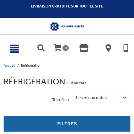
text.skipToContent
text.skipToNavigation
LIVRAISON GRATUITE SUR TOUT LE SITE
0
Accueil
Réfrigération
RÉFRIGÉRATION
2 Résultats
Trier Par :
FILTRES