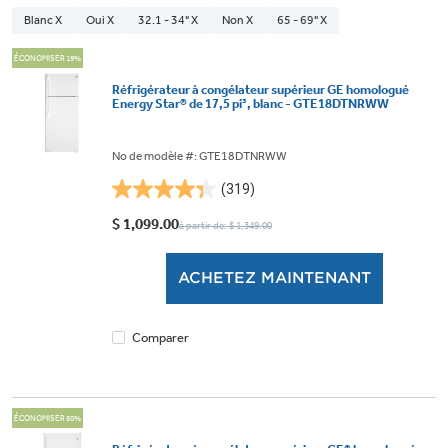
Blanc X
Oui X
32.1 - 34" X
Non X
65 - 69" X
ÉCONOMISER 19%
Réfrigérateur à congélateur supérieur GE homologué
Energy Star® de 17,5 pi³, blanc - GTE18DTNRWW
No de modèle #: GTE18DTNRWW
(319)
4.3
étoile(s)
$ 1,099.00
à partir de: $ 1,349.00
sur
5.
ACHETEZ MAINTENANT
319
évaluations
Comparer
ÉCONOMISER 50%