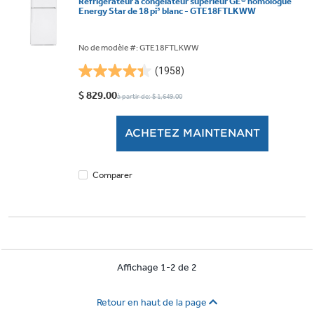
Réfrigérateur à congélateur supérieur GE® homologué
Energy Star de 18 pi³ blanc - GTE18FTLKWW
No de modèle #: GTE18FTLKWW
(1958)
4.4
étoile(s)
$ 829.00
à partir de: $ 1,649.00
sur
5.
ACHETEZ MAINTENANT
1958
évaluations
Comparer
Affichage 1-2 de 2
Retour en haut de la page