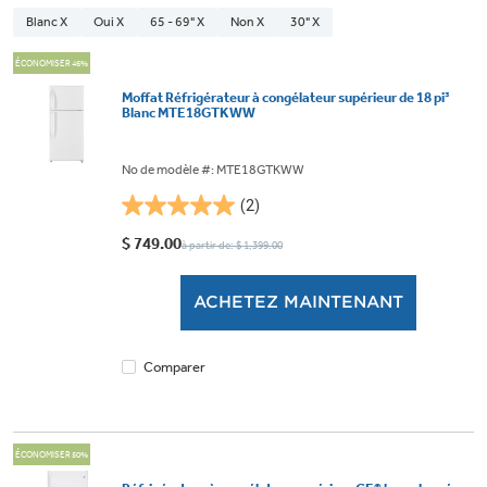
Blanc X
Oui X
65 - 69" X
Non X
30" X
ÉCONOMISER 46%
Moffat Réfrigérateur à congélateur supérieur de 18 pi³
Blanc MTE18GTKWW
No de modèle #: MTE18GTKWW
(2)
5.0
étoile(s)
$ 749.00
à partir de: $ 1,399.00
sur
5.
ACHETEZ MAINTENANT
2
évaluations
Comparer
ÉCONOMISER 50%