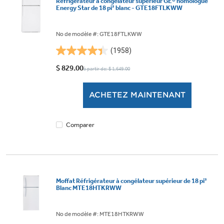
Réfrigérateur à congélateur supérieur GE® homologué
Energy Star de 18 pi³ blanc - GTE18FTLKWW
No de modèle #: GTE18FTLKWW
(1958)
4.4
étoile(s)
$ 829.00
à partir de: $ 1,649.00
sur
5.
ACHETEZ MAINTENANT
1958
évaluations
Comparer
Moffat Réfrigérateur à congélateur supérieur de 18 pi³
Blanc MTE18HTKRWW
No de modèle #: MTE18HTKRWW