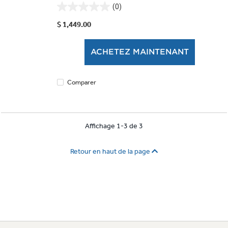
(0)
0.0
étoile(s)
$ 1,449.00
sur
5.
ACHETEZ MAINTENANT
Comparer
Affichage 1-3 de 3
Retour en haut de la page