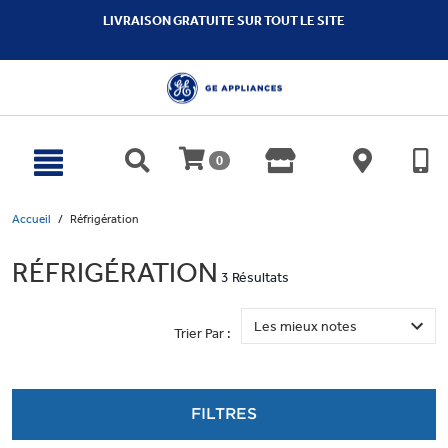
text.skipToContent
text.skipToNavigation
LIVRAISON GRATUITE SUR TOUT LE SITE
0
Accueil
Réfrigération
RÉFRIGÉRATION
3 Résultats
Trier Par :
FILTRES