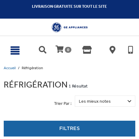
text.skipToContent
text.skipToNavigation
LIVRAISON GRATUITE SUR TOUT LE SITE
0
Accueil
Réfrigération
RÉFRIGÉRATION
1 Résultat
Trier Par :
FILTRES