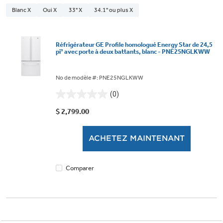
Blanc X
Oui X
33" X
34.1" ou plus X
Réfrigérateur GE Profile homologué Energy Star de 24,5
pi³ avec porte à deux battants, blanc - PNE25NGLKWW
No de modèle #: PNE25NGLKWW
(0)
0.0
étoile(s)
$ 2,799.00
sur
5.
ACHETEZ MAINTENANT
Comparer