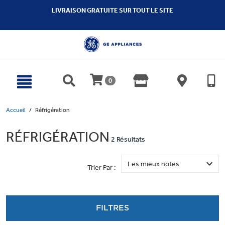
text.skipToContent
text.skipToNavigation
LIVRAISON GRATUITE SUR TOUT LE SITE
0
Accueil
Réfrigération
RÉFRIGÉRATION
2 Résultats
Trier Par :
FILTRES