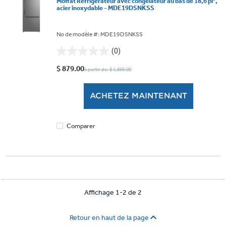
Moffat Réfrigérateur avec congélateur au bas de 18,6 pi³,
acier inoxydable - MDE19DSNKSS
No de modèle #: MDE19DSNKSS
(0)
0.0
étoile(s)
$ 879.00
à partir de: $ 1,899.00
sur
5.
ACHETEZ MAINTENANT
Comparer
Affichage 1-2 de 2
Retour en haut de la page