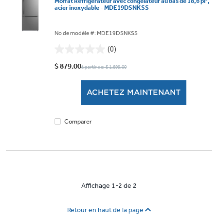
Moffat Réfrigérateur avec congélateur au bas de 18,6 pi³,
acier inoxydable - MDE19DSNKSS
No de modèle #: MDE19DSNKSS
(0)
0.0
étoile(s)
$ 879.00
à partir de: $ 1,899.00
sur
5.
ACHETEZ MAINTENANT
Comparer
Affichage 1-2 de 2
Retour en haut de la page