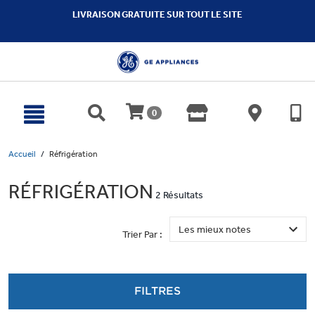
text.skipToContent
text.skipToNavigation
LIVRAISON GRATUITE SUR TOUT LE SITE
0
Accueil
Réfrigération
RÉFRIGÉRATION
2 Résultats
Trier Par :
FILTRES