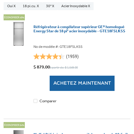
Oui X
18 pi.cu. X
30" X
Acier Inoxydable X
ÉCONOMISER 43%
Réfrigérateur à congélateur supérieur GE® homologué
Energy Star de 18 pi³ acier inoxydable - GTE18FSLKSS
No de modèle #: GTE18FSLKSS
(1959)
4.4
étoile(s)
$ 879.00
à partir de: $ 1,549.00
sur
5.
ACHETEZ MAINTENANT
1959
évaluations
Comparer
ÉCONOMISER 54%