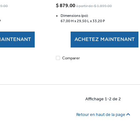
étoile(s)
$ 879.00
799.00
à partir de: $ 1,899.00
sur
5.
Dimensions (po):
P
67,00 H x
29,50 L x
33,20 P
MAINTENANT
ACHETEZ MAINTENANT
Comparer
Affichage 1-2 de 2
Retour en haut de la page