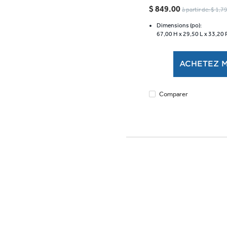
étoile(s)
$ 849.00
à partir de: $ 1,
sur
5.
Dimensions (po):
67,00 H x
29,50 L x
33,20 
ACHETEZ 
Comparer