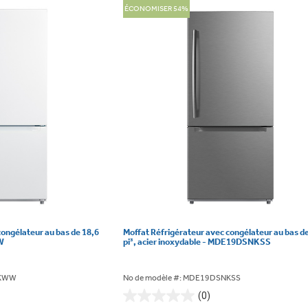
ÉCONOMISER 54%
congélateur au bas de 18,6
Moffat Réfrigérateur avec congélateur au bas de
W
pi³, acier inoxydable - MDE19DSNKSS
NKWW
No de modèle #: MDE19DSNKSS
(0)
0.0