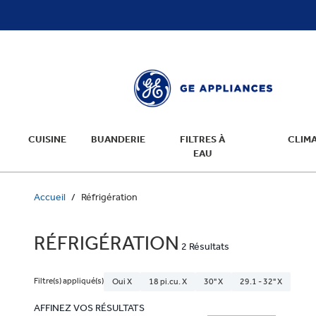
text.skipToContent
text.skipToNavigation
CUISINE
BUANDERIE
FILTRES À
CLIMA
EAU
Accueil
Réfrigération
RÉFRIGÉRATION
2 Résultats
Filtre(s) appliqué(s)
Oui X
18 pi.cu. X
30" X
29.1 - 32" X
AFFINEZ VOS RÉSULTATS