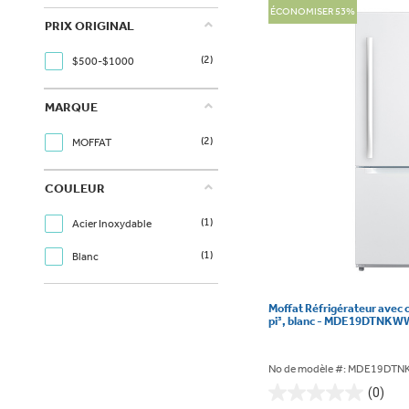
ÉCONOMISER 53%
PRIX ORIGINAL
(2)
$500-$1000
MARQUE
(2)
MOFFAT
COULEUR
(1)
Acier Inoxydable
(1)
Blanc
Moffat Réfrigérateur avec 
pi³, blanc - MDE19DTNKW
No de modèle #: MDE19DT
(0)
0.0