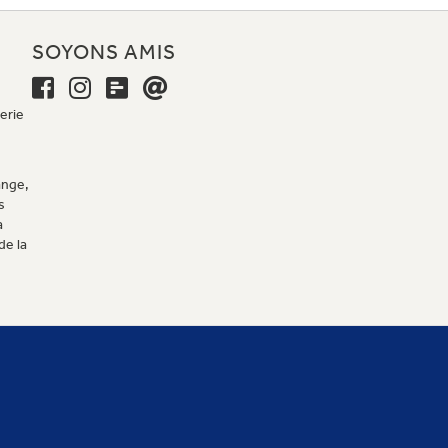
E
SOYONS AMIS
erie
ange,
s
a
de la