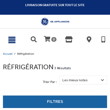
text.skipToContent
text.skipToNavigation
LIVRAISON GRATUITE SUR TOUT LE SITE
0
Accueil
Réfrigération
RÉFRIGÉRATION
3 Résultats
Trier Par :
FILTRES