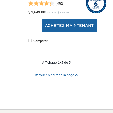
(482)
4.3
étoile(s)
$ 1,649.00
à partir de: $ 2,349.00
sur
5.
ACHETEZ MAINTENANT
482
évaluations
Comparer
Affichage 1-3 de 3
Retour en haut de la page