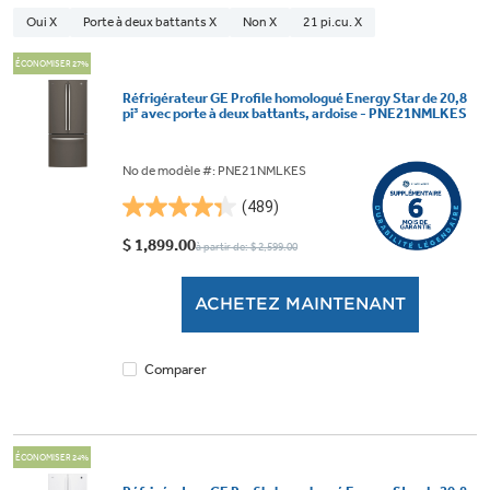
Oui X
Porte à deux battants X
Non X
21 pi.cu. X
ÉCONOMISER 27%
Réfrigérateur GE Profile homologué Energy Star de 20,8
pi³ avec porte à deux battants, ardoise - PNE21NMLKES
No de modèle #: PNE21NMLKES
(489)
4.3
étoile(s)
$ 1,899.00
à partir de: $ 2,599.00
sur
5.
ACHETEZ MAINTENANT
489
évaluations
Comparer
ÉCONOMISER 24%