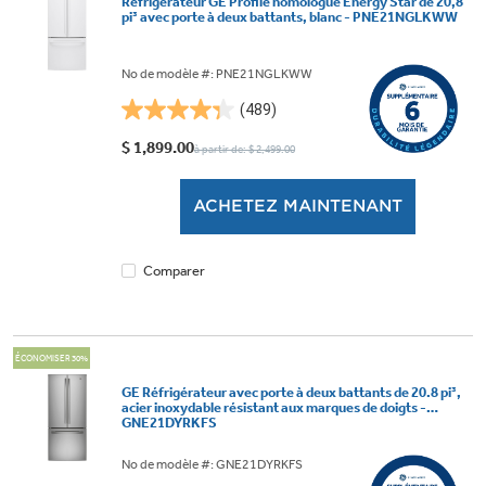
Réfrigérateur GE Profile homologué Energy Star de 20,8
pi³ avec porte à deux battants, blanc - PNE21NGLKWW
No de modèle #: PNE21NGLKWW
(489)
4.3
étoile(s)
$ 1,899.00
à partir de: $ 2,499.00
sur
5.
ACHETEZ MAINTENANT
489
évaluations
Comparer
ÉCONOMISER 30%
GE Réfrigérateur avec porte à deux battants de 20.8 pi³,
acier inoxydable résistant aux marques de doigts -
GNE21DYRKFS
No de modèle #: GNE21DYRKFS