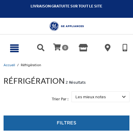
text.skipToContent
text.skipToNavigation
LIVRAISON GRATUITE SUR TOUT LE SITE
0
Accueil
Réfrigération
RÉFRIGÉRATION
2 Résultats
Trier Par :
FILTRES