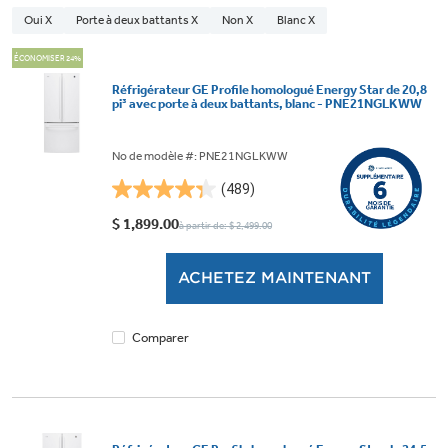
Oui X
Porte à deux battants X
Non X
Blanc X
ÉCONOMISER 24%
Réfrigérateur GE Profile homologué Energy Star de 20,8
pi³ avec porte à deux battants, blanc - PNE21NGLKWW
No de modèle #: PNE21NGLKWW
(489)
4.3
étoile(s)
$ 1,899.00
à partir de: $ 2,499.00
sur
5.
ACHETEZ MAINTENANT
489
évaluations
Comparer