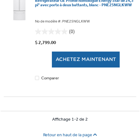
Réfrigérateur GE Profile homologué Energy Star de 24,5
pi³ avec porte à deux battants, blanc - PNE25NGLKWW
No de modèle #: PNE25NGLKWW
(0)
0.0
étoile(s)
$ 2,799.00
sur
5.
ACHETEZ MAINTENANT
Comparer
Affichage 1-2 de 2
Retour en haut de la page