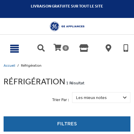
text.skipToContent
text.skipToNavigation
LIVRAISON GRATUITE SUR TOUT LE SITE
0
Accueil
Réfrigération
RÉFRIGÉRATION
1 Résultat
Trier Par :
FILTRES