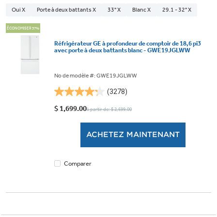
Oui X
Porte à deux battants X
33" X
Blanc X
29.1 - 32" X
ÉCONOMISER 37%
Réfrigérateur GE à profondeur de comptoir de 18,6 pi3
avec porte à deux battants blanc - GWE19JGLWW
No de modèle #: GWE19JGLWW
(3278)
4.2
étoile(s)
$ 1,699.00
à partir de: $ 2,699.00
sur
5.
ACHETEZ MAINTENANT
3278
évaluations
Comparer