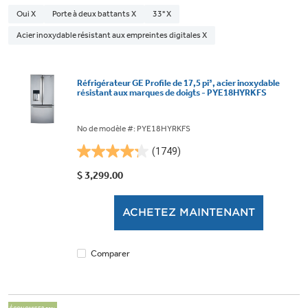
Oui X
Porte à deux battants X
33" X
Acier inoxydable résistant aux empreintes digitales X
Réfrigérateur GE Profile de 17,5 pi³, acier inoxydable
résistant aux marques de doigts - PYE18HYRKFS
No de modèle #: PYE18HYRKFS
(1749)
4.2
étoile(s)
$ 3,299.00
sur
5.
ACHETEZ MAINTENANT
1749
évaluations
Comparer