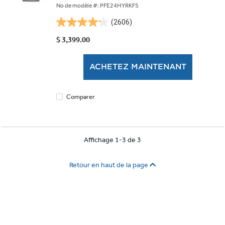
No de modèle #: PFE24HYRKFS
(2606)
4.2
étoile(s)
$ 3,399.00
sur
5.
ACHETEZ MAINTENANT
2606
évaluations
Comparer
Affichage 1-3 de 3
Retour en haut de la page