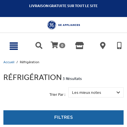
text.skipToContent
text.skipToNavigation
LIVRAISON GRATUITE SUR TOUT LE SITE
0
Accueil
Réfrigération
RÉFRIGÉRATION
3 Résultats
Trier Par :
FILTRES