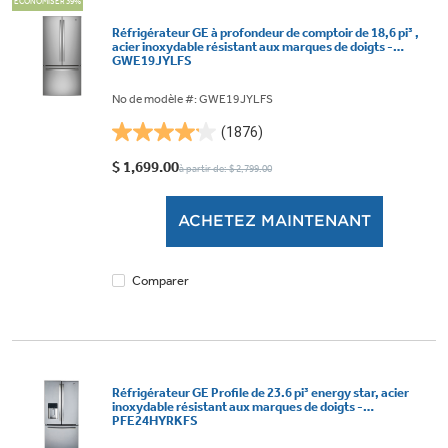
ÉCONOMISER 39%
Réfrigérateur GE à profondeur de comptoir de 18,6 pi³ ,
acier inoxydable résistant aux marques de doigts -
GWE19JYLFS
No de modèle #: GWE19JYLFS
(1876)
4.1
étoile(s)
$ 1,699.00
à partir de: $ 2,799.00
sur
5.
ACHETEZ MAINTENANT
1876
évaluations
Comparer
Réfrigérateur GE Profile de 23.6 pi³ energy star, acier
inoxydable résistant aux marques de doigts -
PFE24HYRKFS