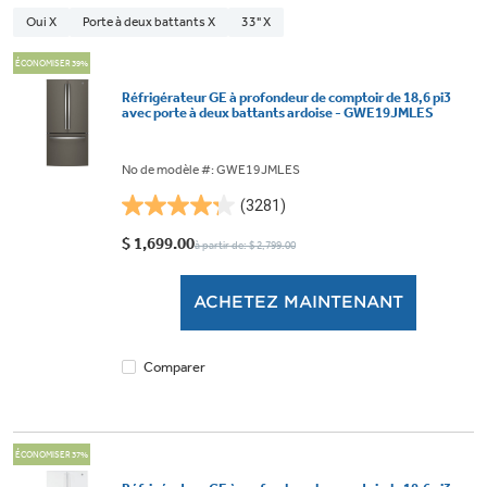
Oui X
Porte à deux battants X
33" X
ÉCONOMISER 39%
Réfrigérateur GE à profondeur de comptoir de 18,6 pi3
avec porte à deux battants ardoise - GWE19JMLES
No de modèle #: GWE19JMLES
(3281)
4.2
étoile(s)
$ 1,699.00
à partir de: $ 2,799.00
sur
5.
ACHETEZ MAINTENANT
3281
évaluations
Comparer
ÉCONOMISER 37%