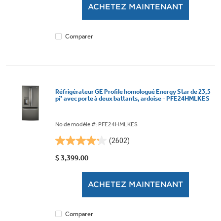
ACHETEZ MAINTENANT
1744
évaluations
Comparer
Réfrigérateur GE Profile homologué Energy Star de 23,5
pi³ avec porte à deux battants, ardoise - PFE24HMLKES
No de modèle #: PFE24HMLKES
(2602)
4.2
étoile(s)
$ 3,399.00
sur
5.
ACHETEZ MAINTENANT
2602
évaluations
Comparer