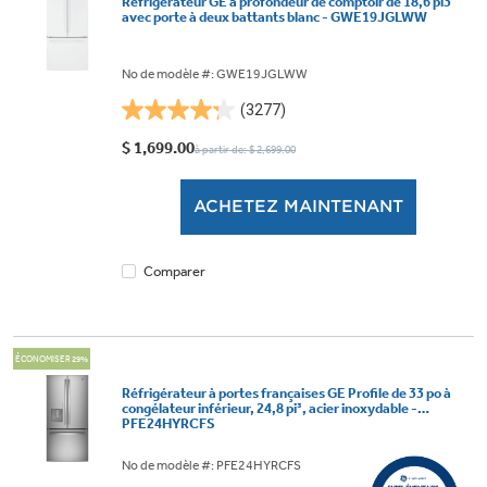
Réfrigérateur GE à profondeur de comptoir de 18,6 pi3
avec porte à deux battants blanc - GWE19JGLWW
No de modèle #: GWE19JGLWW
(3277)
4.2
étoile(s)
$ 1,699.00
à partir de: $ 2,699.00
sur
5.
ACHETEZ MAINTENANT
3277
évaluations
Comparer
ÉCONOMISER 29%
Réfrigérateur à portes françaises GE Profile de 33 po à
congélateur inférieur, 24,8 pi³, acier inoxydable -
PFE24HYRCFS
No de modèle #: PFE24HYRCFS