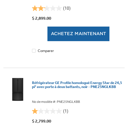
(10)
2.2
étoile(s)
$ 2,899.00
sur
5.
ACHETEZ MAINTENANT
10
évaluations
Comparer
Réfrigérateur GE Profile homologué Energy Star de 24,5
pi³ avec porte à deux battants, noir - PNE25NGLKBB
No de modèle #: PNE25NGLKBB
(1)
1.0
étoile(s)
$ 2,799.00
sur