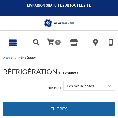
text.skipToContent
text.skipToNavigation
LIVRAISON GRATUITE SUR TOUT LE SITE
0
Accueil
Réfrigération
RÉFRIGÉRATION
15 Résultats
Trier Par :
FILTRES