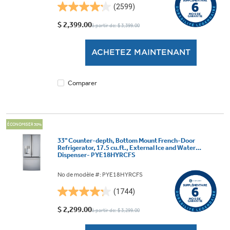
(2599)
4.2
étoile(s)
$ 2,399.00
à partir de: $ 3,399.00
sur
5.
ACHETEZ MAINTENANT
2599
évaluations
Comparer
ÉCONOMISER 30%
33" Counter-depth, Bottom Mount French-Door
Refrigerator, 17.5 cu.ft., External Ice and Water
Dispenser- PYE18HYRCFS
No de modèle #: PYE18HYRCFS
(1744)
4.2
étoile(s)
$ 2,299.00
à partir de: $ 3,299.00
sur
5.