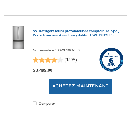
33" Réfrigérateur à profondeur de comptoir, 18.6 pc.,
Porte Française Acier Inoxydable - GWE19OYLFS
No de modèle #: GWE19OYLFS
(1875)
4.1
étoile(s)
$ 3,499.00
sur
5.
ACHETEZ MAINTENANT
1875
évaluations
Comparer