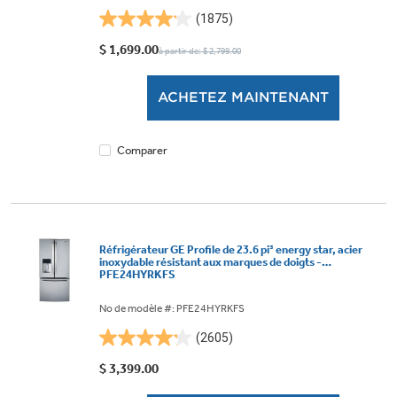
(1875)
4.1
étoile(s)
$ 1,699.00
à partir de: $ 2,799.00
sur
5.
ACHETEZ MAINTENANT
1875
évaluations
Comparer
Réfrigérateur GE Profile de 23.6 pi³ energy star, acier
inoxydable résistant aux marques de doigts -
PFE24HYRKFS
No de modèle #: PFE24HYRKFS
(2605)
4.2
étoile(s)
$ 3,399.00
sur