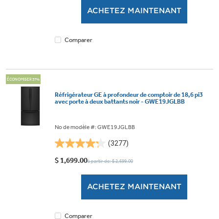
5.
ACHETEZ MAINTENANT
2605
évaluations
Comparer
ÉCONOMISER 37%
Réfrigérateur GE à profondeur de comptoir de 18,6 pi3
avec porte à deux battants noir - GWE19JGLBB
No de modèle #: GWE19JGLBB
(3277)
4.2
étoile(s)
$ 1,699.00
à partir de: $ 2,699.00
sur
5.
ACHETEZ MAINTENANT
3277
évaluations
Comparer