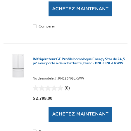
5.
ACHETEZ MAINTENANT
1
évaluation
Comparer
Réfrigérateur GE Profile homologué Energy Star de 24,5
pi³ avec porte à deux battants, blanc - PNE25NGLKWW
No de modèle #: PNE25NGLKWW
(0)
0.0
étoile(s)
$ 2,799.00
sur
5.
ACHETEZ MAINTENANT