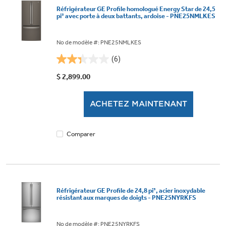
Réfrigérateur GE Profile homologué Energy Star de 24,5
pi³ avec porte à deux battants, ardoise - PNE25NMLKES
No de modèle #: PNE25NMLKES
(6)
2.3
étoile(s)
$ 2,899.00
sur
5.
ACHETEZ MAINTENANT
6
évaluations
Comparer
Réfrigérateur GE Profile de 24,8 pi³, acier inoxydable
résistant aux marques de doigts - PNE25NYRKFS
No de modèle #: PNE25NYRKFS