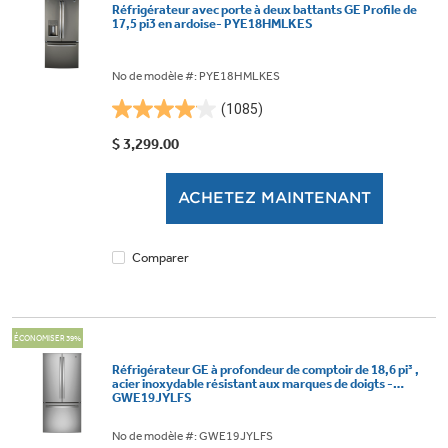
Réfrigérateur avec porte à deux battants GE Profile de
17,5 pi3 en ardoise- PYE18HMLKES
No de modèle #: PYE18HMLKES
(1085)
4.0
étoile(s)
$ 3,299.00
sur
5.
ACHETEZ MAINTENANT
1085
évaluations
Comparer
ÉCONOMISER 39%
Réfrigérateur GE à profondeur de comptoir de 18,6 pi³ ,
acier inoxydable résistant aux marques de doigts -
GWE19JYLFS
No de modèle #: GWE19JYLFS