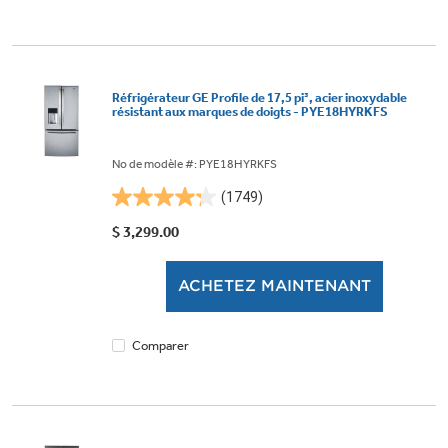
Réfrigérateur GE Profile de 17,5 pi³, acier inoxydable
résistant aux marques de doigts - PYE18HYRKFS
No de modèle #: PYE18HYRKFS
(1749)
4.2
étoile(s)
$ 3,299.00
sur
5.
ACHETEZ MAINTENANT
1749
évaluations
Comparer