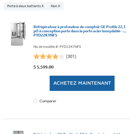
Porte à deux battants X
Non X
Réfrigérateur à profondeur de comptoir GE Profile 22,1
pi3 à conception porte dans la porte acier inoxydable -
PYD22KYNFS
No de modèle #: PYD22KYNFS
(301)
4.1
étoile(s)
$ 5,599.00
sur
5.
ACHETEZ MAINTENANT
301
évaluations
Comparer