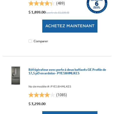
(489)
4.3
étoile(s)
$ 1,899.00
à partir de: $ 2,599.00
sur
5.
ACHETEZ MAINTENANT
489
évaluations
Comparer
Réfrigérateur avec porte à deux battants GE Profile de
17,5 pi3 en ardoise- PYE18HMLKES
No de modèle #: PYE18HMLKES
(1085)
4.0
étoile(s)
$ 3,299.00
sur
5.