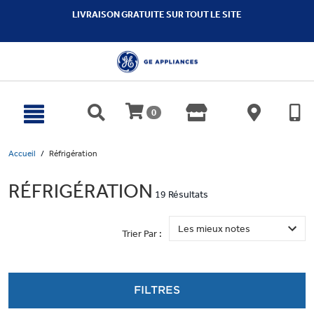
text.skipToContent
text.skipToNavigation
LIVRAISON GRATUITE SUR TOUT LE SITE
0
Accueil
Réfrigération
RÉFRIGÉRATION
19 Résultats
Trier Par :
FILTRES