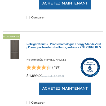
ACHETEZ MAINTENANT
1085
évaluations
Comparer
ÉCONOMISER 27%
Réfrigérateur GE Profile homologué Energy Star de 20,8
pi³ avec porte à deux battants, ardoise - PNE21NMLKES
No de modèle #: PNE21NMLKES
(489)
4.3
étoile(s)
$ 1,899.00
à partir de: $ 2,599.00
sur
5.
ACHETEZ MAINTENANT
489
évaluations
Comparer