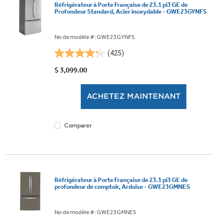
Réfrigérateur à Porte Française de 23.1 pi3 GE de
Profondeur Standard, Acier inoxydable - GWE23GYNFS
No de modèle #: GWE23GYNFS
(425)
4.3
étoile(s)
$ 3,099.00
sur
5.
ACHETEZ MAINTENANT
425
évaluations
Comparer
Réfrigérateur à Porte Française de 23.1 pi3 GE de
profondeur de comptoir, Ardoise - GWE23GMNES
No de modèle #: GWE23GMNES