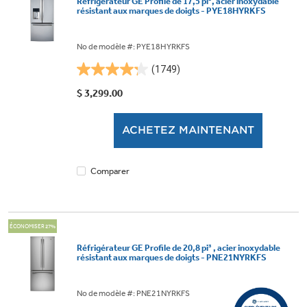
Réfrigérateur GE Profile de 17,5 pi³, acier inoxydable
résistant aux marques de doigts - PYE18HYRKFS
No de modèle #: PYE18HYRKFS
(1749)
4.2
étoile(s)
$ 3,299.00
sur
5.
ACHETEZ MAINTENANT
1749
évaluations
Comparer
ÉCONOMISER 27%
Réfrigérateur GE Profile de 20,8 pi³ , acier inoxydable
résistant aux marques de doigts - PNE21NYRKFS
No de modèle #: PNE21NYRKFS