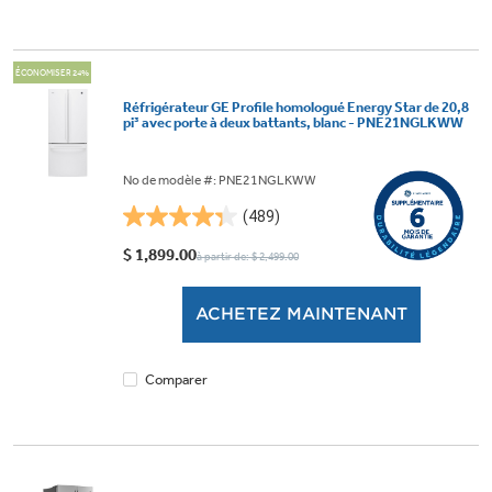
ÉCONOMISER 24%
Réfrigérateur GE Profile homologué Energy Star de 20,8
pi³ avec porte à deux battants, blanc - PNE21NGLKWW
No de modèle #: PNE21NGLKWW
(489)
4.3
étoile(s)
$ 1,899.00
à partir de: $ 2,499.00
sur
5.
ACHETEZ MAINTENANT
489
évaluations
Comparer