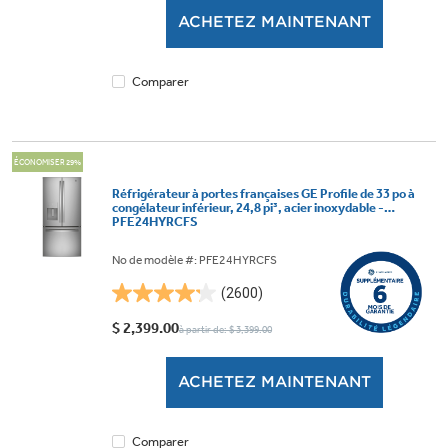
5.
ACHETEZ MAINTENANT
1875
évaluations
Comparer
ÉCONOMISER 29%
Réfrigérateur à portes françaises GE Profile de 33 po à
congélateur inférieur, 24,8 pi³, acier inoxydable -
PFE24HYRCFS
No de modèle #: PFE24HYRCFS
(2600)
4.2
étoile(s)
$ 2,399.00
à partir de: $ 3,399.00
sur
5.
ACHETEZ MAINTENANT
2600
évaluations
Comparer