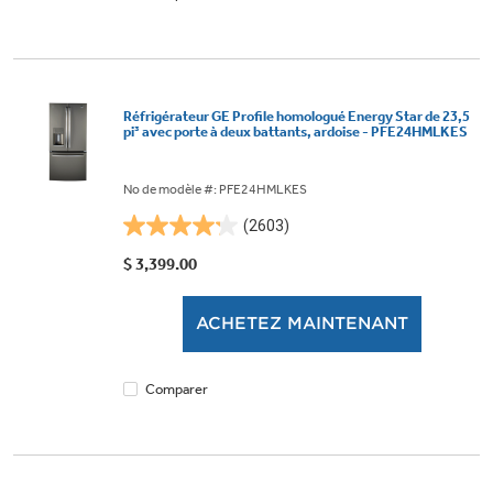
Réfrigérateur GE Profile homologué Energy Star de 23,5
pi³ avec porte à deux battants, ardoise - PFE24HMLKES
No de modèle #: PFE24HMLKES
(2603)
4.2
étoile(s)
$ 3,399.00
sur
5.
ACHETEZ MAINTENANT
2603
évaluations
Comparer