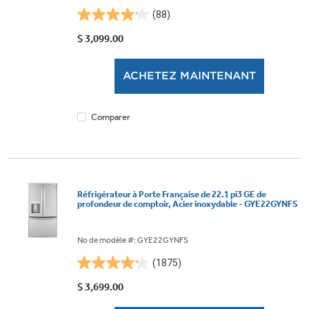
(88)
4.1
étoile(s)
$ 3,099.00
sur
5.
ACHETEZ MAINTENANT
88
évaluations
Comparer
Réfrigérateur à Porte Française de 22.1 pi3 GE de
profondeur de comptoir, Acier inoxydable - GYE22GYNFS
No de modèle #: GYE22GYNFS
(1875)
4.2
étoile(s)
$ 3,699.00
sur