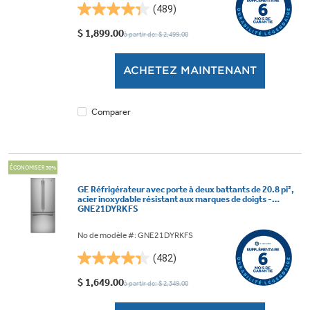
(489)
4.3
étoile(s)
$ 1,899.00
à partir de: $ 2,499.00
sur
5.
ACHETEZ MAINTENANT
489
évaluations
Comparer
ÉCONOMISER 30%
GE Réfrigérateur avec porte à deux battants de 20.8 pi³,
acier inoxydable résistant aux marques de doigts -
GNE21DYRKFS
No de modèle #: GNE21DYRKFS
(482)
4.3
étoile(s)
$ 1,649.00
à partir de: $ 2,349.00
sur
5.