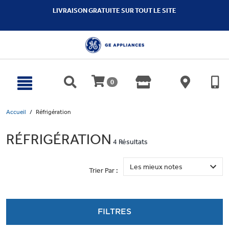
text.skipToContent
text.skipToNavigation
LIVRAISON GRATUITE SUR TOUT LE SITE
0
Accueil
Réfrigération
RÉFRIGÉRATION
4 Résultats
Trier Par :
FILTRES