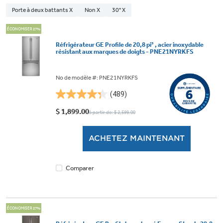
Porte à deux battants X
Non X
30" X
ÉCONOMISER 27%
Réfrigérateur GE Profile de 20,8 pi³ , acier inoxydable
résistant aux marques de doigts - PNE21NYRKFS
No de modèle #: PNE21NYRKFS
(489)
4.3
étoile(s)
$ 1,899.00
à partir de: $ 2,599.00
sur
5.
ACHETEZ MAINTENANT
489
évaluations
Comparer
ÉCONOMISER 27%