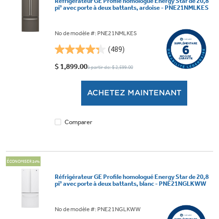
Réfrigérateur GE Profile homologué Energy Star de 20,8
pi³ avec porte à deux battants, ardoise - PNE21NMLKES
No de modèle #: PNE21NMLKES
(489)
4.3
étoile(s)
$ 1,899.00
à partir de: $ 2,599.00
sur
5.
ACHETEZ MAINTENANT
489
évaluations
Comparer
ÉCONOMISER 24%
Réfrigérateur GE Profile homologué Energy Star de 20,8
pi³ avec porte à deux battants, blanc - PNE21NGLKWW
No de modèle #: PNE21NGLKWW