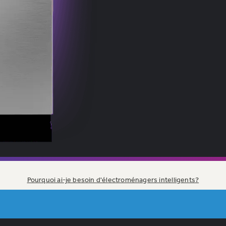
Pourquoi ai-je besoin d'électroménagers intelligents?