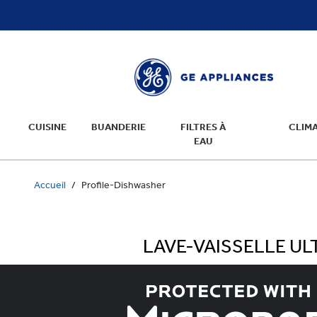
text.skipToContent
text.skipToNavigation
CUISINE
BUANDERIE
FILTRES À
CLIMA
EAU
Accueil
Profile-Dishwasher
LAVE-VAISSELLE U