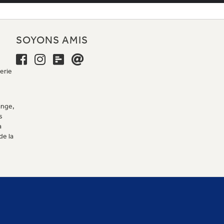
E
SOYONS AMIS
erie
ange,
s
a
de la