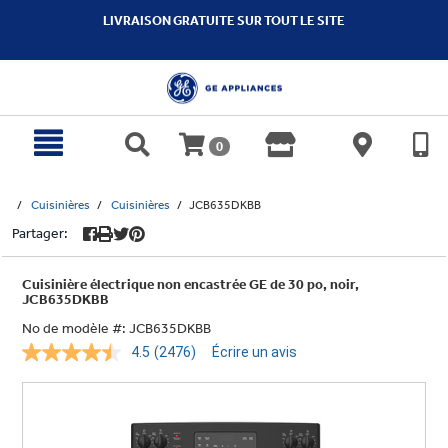
text.skipToContent
text.skipToNavigation
LIVRAISON GRATUITE SUR TOUT LE SITE
0
Cuisinières
Cuisinières
JCB635DKBB
Partager:
Cuisinière électrique non encastrée GE de 30 po, noir,
JCB635DKBB
No de modèle #:
JCB635DKBB
4.5
(2476)
Écrire un avis
Lire
les
2476
commentaires.
Lien
vers