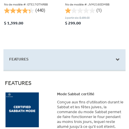
pi³, noir - GTE17GTNRBB
No de modèle #: GTE17GTNRBB
No de modèle #: JVM2160DMBB
(440)
(1)
4.4
1.0
à partir de: $ 499.00
étoile(s)
étoile(s)
$ 1,399.00
$ 299.00
sur
sur
5.
5.
440
1
évaluations
évaluation
FEATURES
FEATURES
Mode Sabbat certifié
Conçue aux fins d'utilisation durant le
Sabbat et les fêtes juives, la
commande du mode Sabbat permet
de faire fonctionner le four pendant
au moins trois jours, lequel reste
allumé jusqu'à ce qu'il soit éteint.