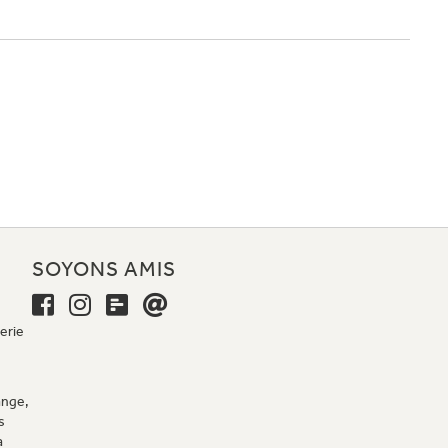
E
SOYONS AMIS
erie
ange,
s
a