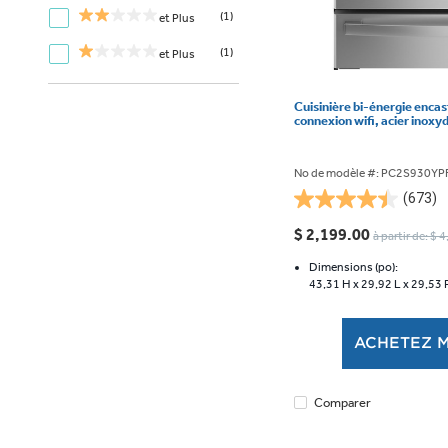
(1)
et Plus
(1)
et Plus
Cuisinière bi-énergie encas
connexion wifi, acier ino
No de modèle #: PC2S930YP
(673)
4.5
étoile(s)
$ 2,199.00
à partir de: $ 
sur
5.
Dimensions (po):
43,31 H x
29,92 L x
29,53 
673
évaluations
ACHETEZ 
Comparer