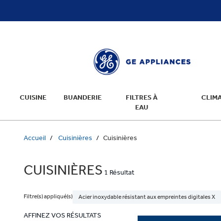
text.skipToContent
text.skipToNavigation
CUISINE
BUANDERIE
FILTRES À
CLIMA
EAU
Accueil
Cuisinières
Cuisinières
CUISINIÈRES
1 Résultat
Filtre(s) appliqué(s)
Acier inoxydable résistant aux empreintes digitales X
AFFINEZ VOS RÉSULTATS