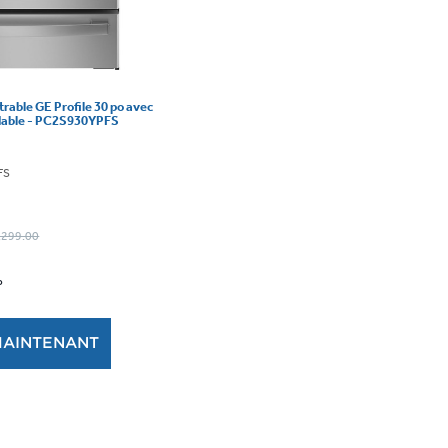
trable GE Profile 30 po avec
xydable - PC2S930YPFS
FS
4,299.00
P
MAINTENANT