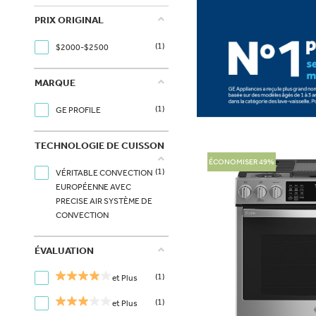
PRIX ORIGINAL
(1)
$2000-$2500
MARQUE
(1)
GE PROFILE
TECHNOLOGIE DE CUISSON
ÉCONOMISER 49%
(1)
VÉRITABLE CONVECTION
EUROPÉENNE AVEC
PRECISE AIR SYSTÈME DE
CONVECTION
ÉVALUATION
(1)
et Plus
(1)
et Plus