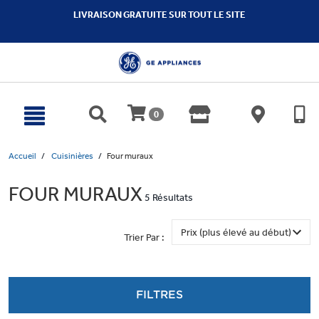
text.skipToContent
text.skipToNavigation
LIVRAISON GRATUITE SUR TOUT LE SITE
0
Accueil
Cuisinières
Four muraux
FOUR MURAUX
5 Résultats
Trier Par :
FILTRES