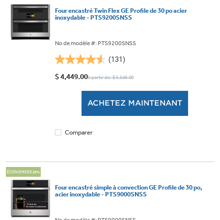
Four encastré Twin Flex GE Profile de 30 po acier
inoxydable - PTS9200SNSS
No de modèle #: PTS9200SNSS
(131)
4.6
étoile(s)
$ 4,449.00
à partir de: $ 5,549.00
sur
5.
ACHETEZ MAINTENANT
131
évaluations
Comparer
ÉCONOMISER 29%
Four encastré simple à convection GE Profile de 30 po,
acier inoxydable - PTS9000SNSS