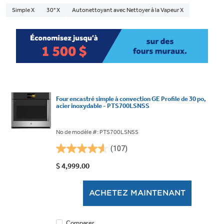
Simple X
30" X
Autonettoyant avec Nettoyer à la Vapeur X
Four encastré simple à convection GE Profile de 30 po,
acier inoxydable - PTS700LSNSS
No de modèle #: PTS700LSNSS
(107)
4.6
étoile(s)
$ 4,999.00
sur
5.
ACHETEZ MAINTENANT
107
évaluations
Comparer