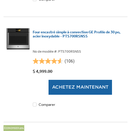
Four encastré simple à convection GE Profile de 30 po,
acier inoxydable - PTS700RSNSS
No de modèle #: PTS700RSNSS
(106)
4.6
étoile(s)
$ 4,999.00
sur
5.
ACHETEZ MAINTENANT
106
évaluations
Comparer
ÉCONOMISER 20%