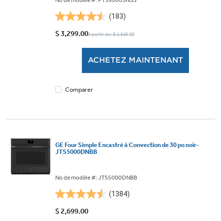
No de modèle #: PTS9000SNSS
(183)
4.5
étoile(s)
$ 3,299.00
à partir de: $ 4,649.00
sur
5.
ACHETEZ MAINTENANT
183
évaluations
Comparer
GE Four Simple Encastré à Convection de 30 po noir-
JTS5000DNBB
No de modèle #: JTS5000DNBB
(1384)
4.6
étoile(s)
$ 2,699.00
sur