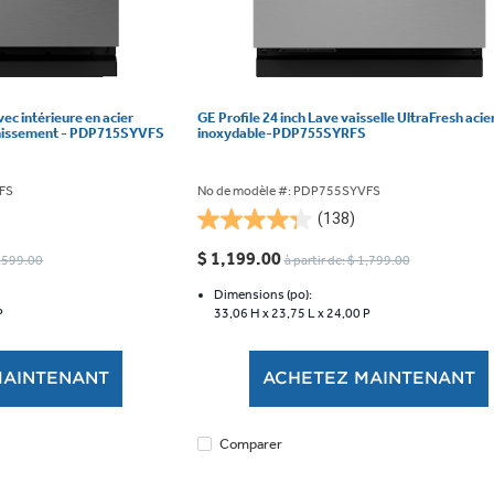
vec intérieure en acier
GE Profile 24 inch Lave vaisselle UltraFresh acie
ainissement - PDP715SYVFS
inoxydable-PDP755SYRFS
VFS
No de modèle #: PDP755SYVFS
(138)
4.3
étoile(s)
$ 1,199.00
1,599.00
à partir de: $ 1,799.00
sur
5.
Dimensions (po):
P
33,06 H x
23,75 L x
24,00 P
138
évaluations
MAINTENANT
ACHETEZ MAINTENANT
Comparer