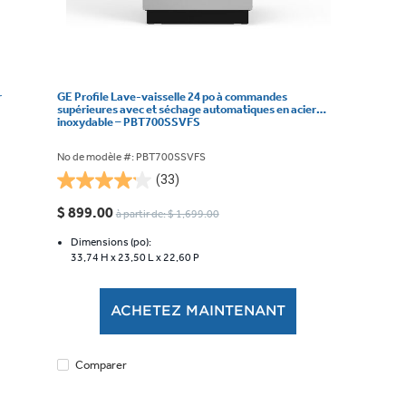
r
GE Profile Lave-vaisselle 24 po à commandes
supérieures avec et séchage automatiques en acier
inoxydable – PBT700SSVFS
No de modèle #: PBT700SSVFS
(33)
4.2
étoile(s)
$ 899.00
à partir de: $ 1,699.00
sur
5.
Dimensions (po):
33,74 H x
23,50 L x
22,60 P
33
évaluations
ACHETEZ MAINTENANT
Comparer