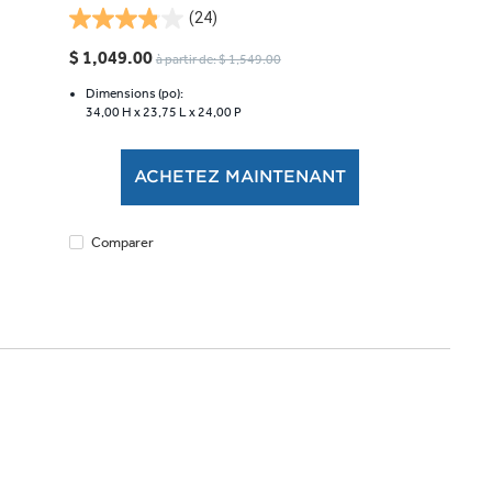
(24)
3.8
étoile(s)
$ 1,049.00
à partir de: $ 1,549.00
sur
5.
Dimensions (po):
34,00 H x
23,75 L x
24,00 P
24
évaluations
ACHETEZ MAINTENANT
Comparer