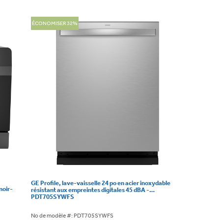
ÉCONOMISER 32%
GE Profile, lave-vaisselle 24 po en acier inoxydable
noir-
résistant aux empreintes digitales 45 dBA -
PDT705SYWFS
No de modèle #: PDT705SYWFS