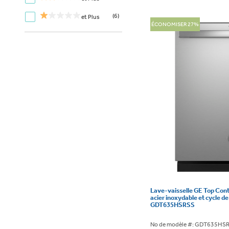
(6)
et Plus
ÉCONOMISER 27%
Lave-vaisselle GE Top Contr
acier inoxydable et cycle de
GDT635HSRSS
No de modèle #: GDT635HS