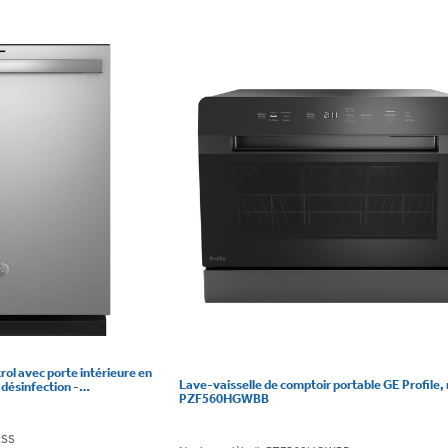
ol avec porte intérieure en
Lave-vaisselle de comptoir portable GE Profile, 
 désinfection -
PZF560HGWBB
RSS