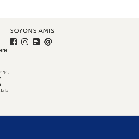
E
SOYONS AMIS
erie
ange,
s
a
de la