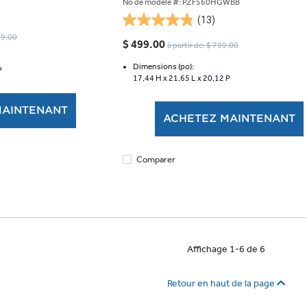
No de modèle #: PZF560HGWBB
(13)
4.8
099.00
étoile(s)
$ 499.00
à partir de: $ 799.00
sur
5.
Dimensions (po):
P
17,44 H x
21,65 L x
20,12 P
13
évaluations
MAINTENANT
ACHETEZ MAINTENANT
Comparer
Affichage 1-6 de 6
Retour en haut de la page