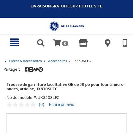
text.skipToContent
text.skipToNavigation
LIVRAISON GRATUITE SUR TOUT LE SITE
0
Pieces & Accessoires
Accessoires
JX830SLFC
Partager:
Trousse de garniture facultative GE de 30 po pour four à micro-
ondes, ardoise, JX830SLFC
No de modèle #:
JX830SLFC
(0)
Écrire un avis
Aucune
cote
pour
ce
produit.
Lien