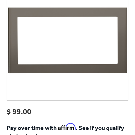
vers
la
même
page.
$ 99.00
Affirm
Pay over time with
. See if you qualify