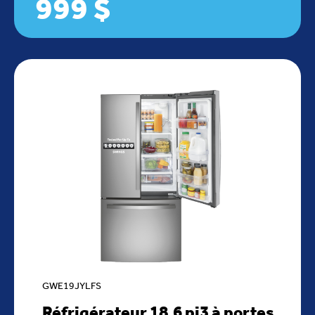
999 $
GWE19JYLFS
Réfrigérateur 18,6 pi3 à portes