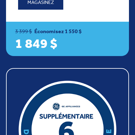
MAGASINEZ
3 399 $
Économisez 1 550 $
1 849 $