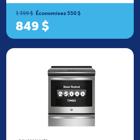
1 399 $
Économisez 550 $
849 $