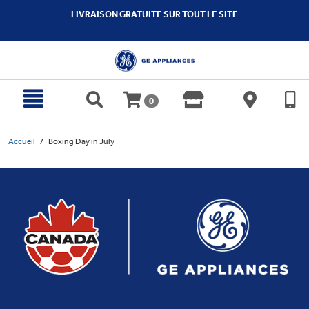
text.skipToContent
text.skipToNavigation
LIVRAISON GRATUITE SUR TOUT LE SITE
0
Accueil
Boxing Day in July