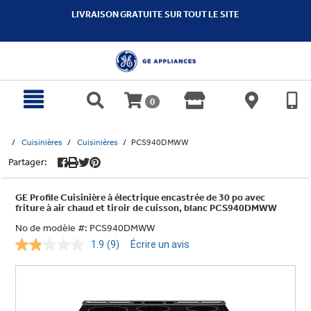
text.skipToContent
text.skipToNavigation
LIVRAISON GRATUITE SUR TOUT LE SITE
0
Cuisinières
Cuisinières
PCS940DMWW
Partager:
GE Profile Cuisinière à électrique encastrée de 30 po avec
friture à air chaud et tiroir de cuisson, blanc PCS940DMWW
No de modèle #:
PCS940DMWW
1.9
(9)
Écrire un avis
Lire
les
9
commentaires.
Lien
vers