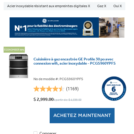
Acier inoxydable résistant aux empreintes digitales X
Gaz X
Oui X
ÉCONOMISER 35%
Cuisinière à gaz encastrée GE Profile 30 po avec
connexion wifi, acier inoxydable - PCGS960YPFS
No de modèle #: PCGS960YPFS
(1169)
4.5
étoile(s)
$ 2,999.00
à partir de: $ 4,599.00
sur
5.
ACHETEZ MAINTENANT
1169
évaluations
Comparer