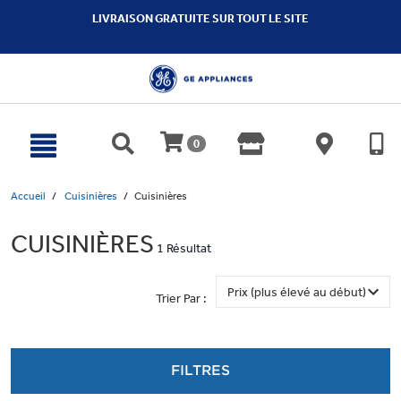
text.skipToContent
text.skipToNavigation
LIVRAISON GRATUITE SUR TOUT LE SITE
0
Accueil
Cuisinières
Cuisinières
CUISINIÈRES
1 Résultat
Trier Par :
FILTRES