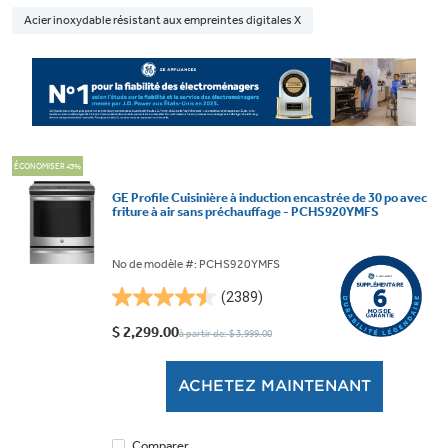
Acier inoxydable résistant aux empreintes digitales X
ÉCONOMISER 43%
GE Profile Cuisinière à induction encastrée de 30 po avec
friture à air sans préchauffage - PCHS920YMFS
No de modèle #: PCHS920YMFS
(2389)
4.5
étoile(s)
$ 2,299.00
à partir de: $ 3,999.00
sur
5.
ACHETEZ MAINTENANT
2389
évaluations
Comparer