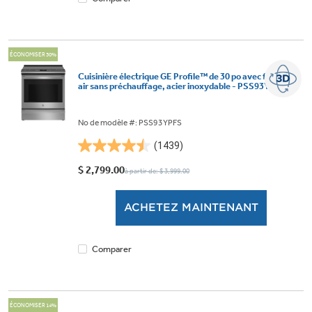
ÉCONOMISER 30%
Cuisinière électrique GE Profile™ de 30 po avec friture à
air sans préchauffage, acier inoxydable - PSS93YPFS
No de modèle #: PSS93YPFS
(1439)
4.5
étoile(s)
$ 2,799.00
à partir de: $ 3,999.00
sur
5.
ACHETEZ MAINTENANT
1439
évaluations
Comparer
ÉCONOMISER 14%