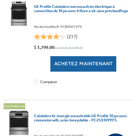
GE Profile Cuisinière non encastrée électrique à
convection de 30 po avec friture a air sans préchauffage
No de modèle #: PCB900YVFS
(217)
4.2
étoile(s)
$ 1,799.00
à partir de: $ 2,099.00
sur
5.
ACHETEZ MAINTENANT
217
évaluations
Comparer
ÉCONOMISER 49%
Cuisinière bi-énergie encastrable GE Profile 30 po avec
connexion wifi, acier inoxydable - PC2S930YPFS