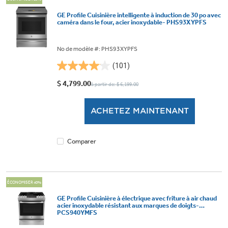
GE Profile Cuisinière intelligente à induction de 30 po avec
caméra dans le four, acier inoxydable- PHS93XYPFS
No de modèle #: PHS93XYPFS
(101)
4.0
étoile(s)
$ 4,799.00
à partir de: $ 6,199.00
sur
5.
ACHETEZ MAINTENANT
101
évaluations
Comparer
ÉCONOMISER 40%
GE Profile Cuisinière à électrique avec friture à air chaud
acier inoxydable résistant aux marques de doigts-
PCS940YMFS