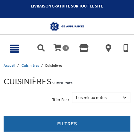
text.skipToContent
text.skipToNavigation
LIVRAISON GRATUITE SUR TOUT LE SITE
0
Accueil
Cuisinières
Cuisinières
CUISINIÈRES
9 Résultats
Trier Par :
FILTRES