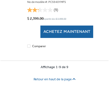
No de modèle #: PCS940YMFS
(9)
2.2
étoile(s)
$ 2,399.00
à partir de: $ 3,999.00
sur
5.
ACHETEZ MAINTENANT
9
évaluations
Comparer
Affichage 1-9 de 9
Retour en haut de la page