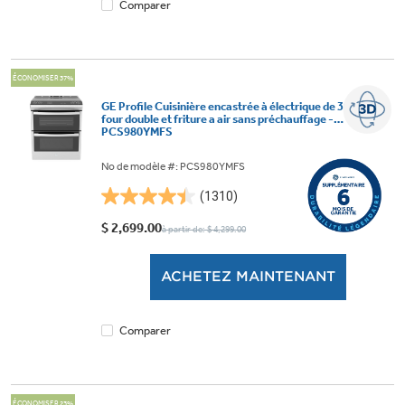
Comparer
ÉCONOMISER 37%
GE Profile Cuisinière encastrée à électrique de 30 po avec
four double et friture a air sans préchauffage -
PCS980YMFS
No de modèle #: PCS980YMFS
(1310)
4.4
étoile(s)
$ 2,699.00
à partir de: $ 4,299.00
sur
5.
ACHETEZ MAINTENANT
1310
évaluations
Comparer
ÉCONOMISER 23%