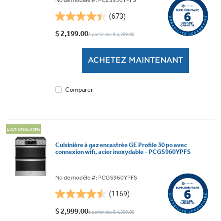
No de modèle #: PC2S930YPFS
(673)
4.5
étoile(s)
$ 2,199.00
à partir de: $ 4,299.00
sur
5.
ACHETEZ MAINTENANT
673
évaluations
Comparer
ÉCONOMISER 35%
Cuisinière à gaz encastrée GE Profile 30 po avec
connexion wifi, acier inoxydable - PCGS960YPFS
No de modèle #: PCGS960YPFS
(1169)
4.5
étoile(s)
$ 2,999.00
à partir de: $ 4,599.00
sur