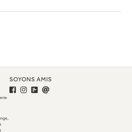
E
SOYONS AMIS
erie
ange,
s
a