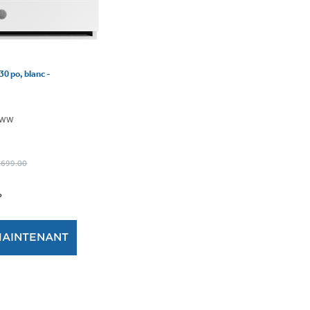
30 po, blanc -
DNWW
2,699.00
P
MAINTENANT