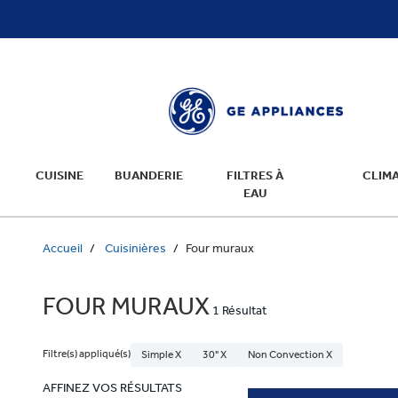
text.skipToContent
text.skipToNavigation
CUISINE
BUANDERIE
FILTRES À
CLIMA
EAU
Accueil
Cuisinières
Four muraux
FOUR MURAUX
1 Résultat
Filtre(s) appliqué(s)
Simple X
30" X
Non Convection X
AFFINEZ VOS RÉSULTATS