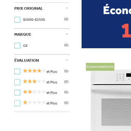
PRIX ORIGINAL
(1)
$2000-$2500
MARQUE
(1)
GE
ÉVALUATION
ÉCONOMISER 22%
(1)
et Plus
(1)
et Plus
(1)
et Plus
(1)
et Plus