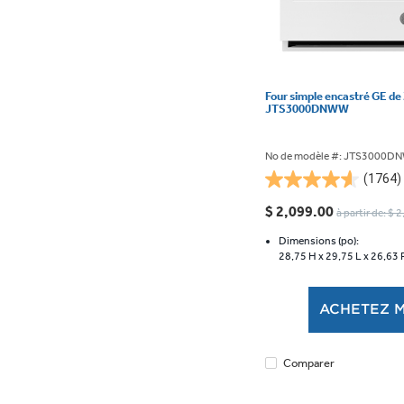
Four simple encastré GE de 
JTS3000DNWW
No de modèle #: JTS3000
(1764)
4.6
étoile(s)
$ 2,099.00
à partir de: $ 
sur
5.
Dimensions (po):
28,75 H x
29,75 L x
26,63 
1764
évaluations
ACHETEZ 
Comparer