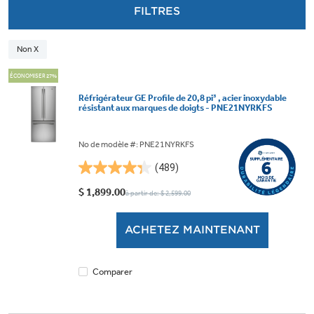
FILTRES
Non X
ÉCONOMISER 27%
Réfrigérateur GE Profile de 20,8 pi³ , acier inoxydable
résistant aux marques de doigts - PNE21NYRKFS
No de modèle #: PNE21NYRKFS
(489)
4.3
étoile(s)
$ 1,899.00
à partir de: $ 2,599.00
sur
5.
ACHETEZ MAINTENANT
489
évaluations
Comparer