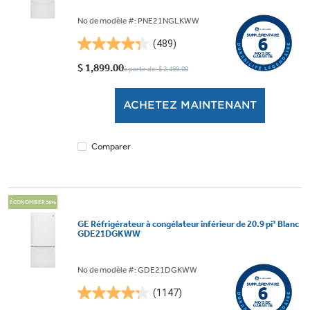
No de modèle #: PNE21NGLKWW
(489)
4.3
étoile(s)
$ 1,899.00
à partir de: $ 2,499.00
sur
5.
ACHETEZ MAINTENANT
489
évaluations
Comparer
ÉCONOMISER 36%
GE Réfrigérateur à congélateur inférieur de 20.9 pi³ Blanc
GDE21DGKWW
No de modèle #: GDE21DGKWW
(1147)
4.3