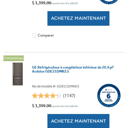
étoile(s)
$ 1,399.00
à partir de: $ 2,199.00
sur
5.
ACHETEZ MAINTENANT
1147
évaluations
Comparer
ÉCONOMISER 39%
GE Réfrigérateur à congélateur inférieur de 20.9 pi³
Ardoise GDE21DMKES
No de modèle #: GDE21DMKES
(1147)
4.3
étoile(s)
$ 1,399.00
à partir de: $ 2,299.00
sur
5.
ACHETEZ MAINTENANT
1147
évaluations