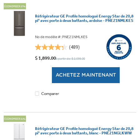
ÉCONOMISER 27%
Réfrigérateur GE Profile homologué Energy Star de 20,8
pi³ avec porte à deux battants, ardoise - PNE21NMLKES
No de modèle #: PNE21NMLKES
(489)
4.3
étoile(s)
$ 1,899.00
à partir de: $ 2,599.00
sur
5.
ACHETEZ MAINTENANT
489
évaluations
Comparer
ÉCONOMISER 24%
Réfrigérateur GE Profile homologué Energy Star de 20,8
pi³ avec porte à deux battants, blanc - PNE21NGLKWW