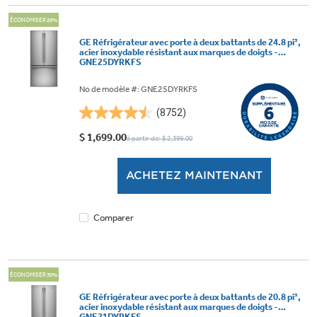
ÉCONOMISER 29%
GE Réfrigérateur avec porte à deux battants de 24.8 pi³,
acier inoxydable résistant aux marques de doigts -
GNE25DYRKFS
No de modèle #: GNE25DYRKFS
(8752)
4.5
étoile(s)
$ 1,699.00
à partir de: $ 2,399.00
sur
5.
ACHETEZ MAINTENANT
8752
évaluations
Comparer
ÉCONOMISER 30%
GE Réfrigérateur avec porte à deux battants de 20.8 pi³,
acier inoxydable résistant aux marques de doigts -
GNE21DYRKFS