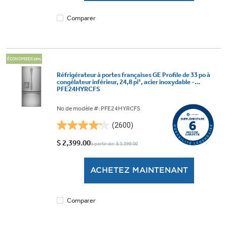
Comparer
ÉCONOMISER 29%
Réfrigérateur à portes françaises GE Profile de 33 po à
congélateur inférieur, 24,8 pi³, acier inoxydable -
PFE24HYRCFS
No de modèle #: PFE24HYRCFS
(2600)
4.2
étoile(s)
$ 2,399.00
à partir de: $ 3,399.00
sur
5.
ACHETEZ MAINTENANT
2600
évaluations
Comparer