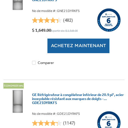
No de modèle #: GNE21DYRKFS
(482)
4.3
étoile(s)
$ 1,649.00
à partir de: $ 2,349.00
sur
5.
ACHETEZ MAINTENANT
482
évaluations
Comparer
ÉCONOMISER 39%
GE Réfrigérateur à congélateur inférieur de 20.9 pi³, acier
inoxydable résistant aux marques de doigts -
GDE21DYRKFS
No de modèle #: GDE21DYRKFS
(1147)
4.3