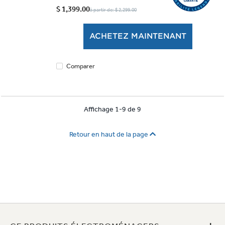
étoile(s)
$ 1,399.00
à partir de: $ 2,299.00
sur
5.
ACHETEZ MAINTENANT
1147
évaluations
Comparer
Affichage 1-9 de 9
Retour en haut de la page